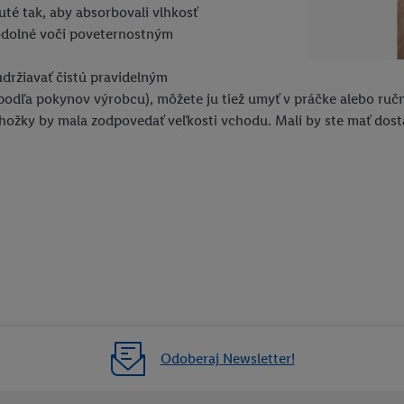
té tak, aby absorbovali vlhkosť
 odolné voči poveternostným
držiavať čistú pravidelným
podľa pokynov výrobcu), môžete ju tiež umyť v práčke alebo ru
hožky by mala zodpovedať veľkosti vchodu. Mali by ste mať dosta
Odoberaj Newsletter!