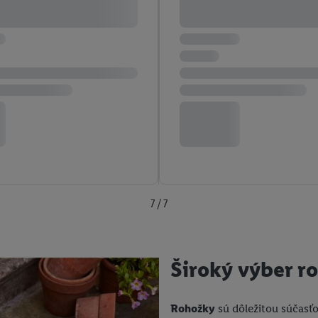
7 / 7
Široký výber r
Rohožky
sú dôležitou súčasť