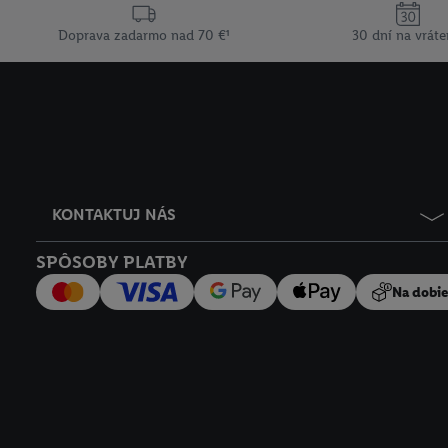
Doprava zadarmo nad 70 €¹
30 dní na vráte
KONTAKTUJ NÁS
SPÔSOBY PLATBY
Na dobi
Právne informácie