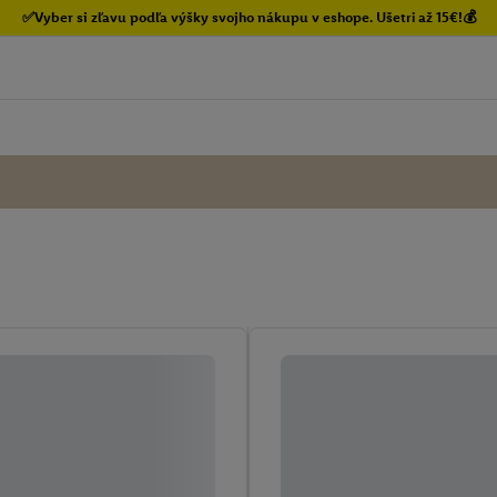
✅Vyber si zľavu podľa výšky svojho nákupu v eshope. Ušetri až 15€!💰