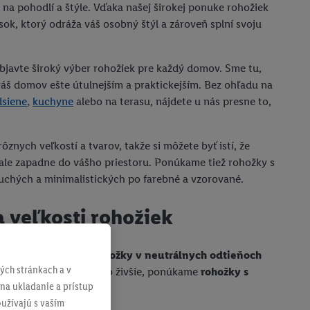
ú na pohodlí a štýle. Vďaka našej širokej ponuke rohožiek
ok, ktorý odráža váš osobný štýl a zároveň splní svoju
objavte široký výber rohožiek pre každý domov. Sme tu,
áš domov ešte útulnejším a praktickejším. Bez ohľadu na
dsiene
,
kuchyne
alebo na terasu, nájdete u nás presne to,
znych veľkostí a tvarov, takže si môžete byť istí, že
ale zapadne do vášho priestoru. Ponúkame tiež rohožky s
uchých a minimalistických po farebné a vzorované.
a veľkosti rohožiek
 a elegantné, máme
rohožky v neutrálnych odtieňoch
ch stránkach a v
rna. Ak preferujete niečo živšie, ponúkame
rohožky s
 na ukladanie a prístup
užívajú s vaším