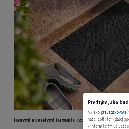
Predtým, ako bud
My ako
prevádzkovateľ 
našej aplikácii (ďalej 
jasnými a veselými farbami
a vzormi.
k informáciám vo vašom