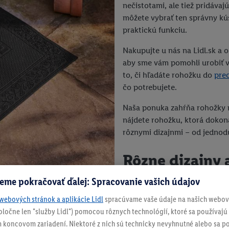
nečistotami, ale tiež pridávaj
môžete vybrať ten správny kús
praktickú funkciu.
Nakupujte u nás na Lidl.sk a 
aby sme vám pomohli urobiť v
to, či hľadáte rohožku do
pre
čo potrebujete.
Naša ponuka zahŕňa rohožky rô
nájdete rohožku, ktorá dokon
rôznymi dizajnmi – od jednod
Rôzne dizajny 
eme pokračovať ďalej: Spracovanie vašich údajov
Ak hľadáte niečo jednoduché
webových stránok a aplikácie Lidl
spracúvame vaše údaje na našich webový
ako sú sivá, béžová alebo čie
spoločne len "služby Lidl") pomocou rôznych technológií, ktoré sa používajú
 koncovom zariadení. Niektoré z nich sú technicky nevyhnutné alebo sa po