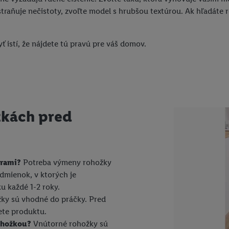
traňuje nečistoty, zvoľte model s hrubšou textúrou. Ak hľadáte
ť istí, že nájdete tú pravú pre váš domov.
žkách pred
erami?
Potreba výmeny rohožky
podmienok, v ktorých je
 každé 1-2 roky.
žky sú vhodné do práčky. Pred
ete produktu.
rohožkou?
Vnútorné rohožky sú