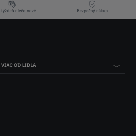
 týždeň niečo nové
Bezpečný nákup
VIAC OD LIDLA