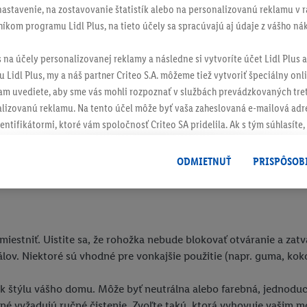
re úzke priestory,
stredné rohožky
pre bežné použitie a
veľké r
stavenie, na zostavovanie štatistík alebo na personalizovanú reklamu v rá
níkom programu Lidl Plus, na tieto účely sa spracúvajú aj údaje z vášho n
treby, v našom sortimente nájdete rohožku, ktorá bude dokonalý
s na účely personalizovanej reklamy a následne si vytvoríte účet Lidl Plus a
 Lidl Plus, my a náš partner Criteo S.A. môžeme tiež vytvoriť špeciálny onli
tam uvediete, aby sme vás mohli rozpoznať v službách prevádzkovaných tre
izovanú reklamu. Na tento účel môže byť vaša zaheslovaná e-mailová adre
entifikátormi, ktoré vám spoločnosť Criteo SA pridelila. Ak s tým súhlasíte, 
klamy na produkty, o ktoré ste prejavili záujem (napr. vložením produktu do
pred dvere?
le nie jeho zakúpením), sa môžu zobrazovať aj na rôznych zariadeniach a 
ODMIETNUŤ
PRISPÔSOB
 možno priradiť niekoľko koncových zariadení alebo používanie viacerých 
dniť niekoľko faktorov:
hovanej e-mailovej adresy a prípadne ďalších identifikátorov/identifikáto
ispozícii.
žete povoliť jednotlivé účely a nájsť ďalšie informácie o podmienkach sp
iestniť. Uistite sa, že rohožka nebude blokovať otváranie a zatv
Odmietnuť
" môžete povoliť iba používanie potrebných technológií. Kliknut
v. Niektoré sú vhodné pre vonkajšie použitie (napr. guma, kokos)
acúvaním na všetky vyššie uvedené účely. Ďalšie informácie vrátane inform
ašom práve kedykoľvek odvolať súhlas s účinnosťou do budúcnosti nájdet
 k štýlu vášho domu. Môže byť neutrálna alebo farebná, jednodu
ov
.
Imprint nájdete tu.
né vyžadujú ručné čistenie. Zvoľte takú, ktorá vyhovuje vašim 