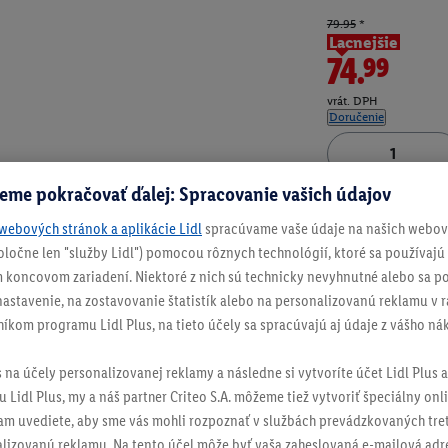
79.95
*
Lacnejšie
74.99
vrát. DPH
Doručenie
eme pokračovať ďalej: Spracovanie vašich údajov
Číslo produktu:
100
webových stránok a aplikácie Lidl
spracúvame vaše údaje na našich webový
spoločne len "služby Lidl") pomocou rôznych technológií, ktoré sa používajú
 koncovom zariadení. Niektoré z nich sú technicky nevyhnutné alebo sa po
stavenie, na zostavovanie štatistík alebo na personalizovanú reklamu v rá
níkom programu Lidl Plus, na tieto účely sa spracúvajú aj údaje z vášho n
s na účely personalizovanej reklamy a následne si vytvoríte účet Lidl Plus a
 Lidl Plus, my a náš partner Criteo S.A. môžeme tiež vytvoriť špeciálny onli
tam uvediete, aby sme vás mohli rozpoznať v službách prevádzkovaných tre
izovanú reklamu. Na tento účel môže byť vaša zaheslovaná e-mailová adre