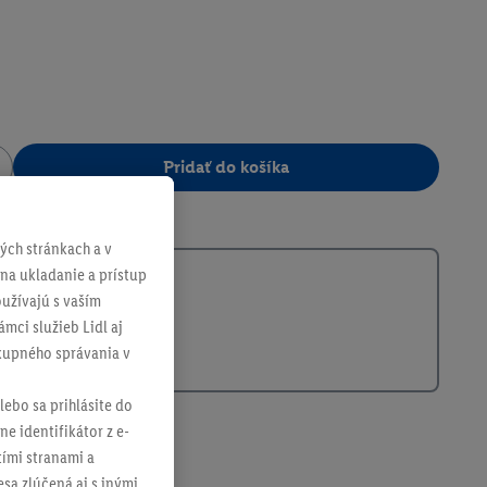
Pridať do košíka
301628
ch stránkach a v
 na ukladanie a prístup
užívajú s vaším
mci služieb Lidl aj
ákupného správania v
lebo sa prihlásite do
ne identifikátor z e-
tími stranami a
sa zlúčená aj s inými