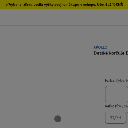
✅Vyber si zľavu podľa výšky svojho nákupu v eshope. Ušetri až 15€!💰
APOLLO
Detské korčule 
Farba:
Vybert
Veľkosť:
Vyber
31/34