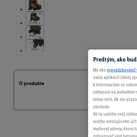
Predtým, ako bud
My ako
prevádzkovateľ 
našej aplikácii (ďalej 
O produkte
k informáciám vo vašom
súhlasom na pohodlné na
mimo nich. Ak ste účast
obchode.
Ak tu udelíte svoj súhla
svojho existujúceho účtu
mailovej adresy, ktorú 
zobrazovať vám personal