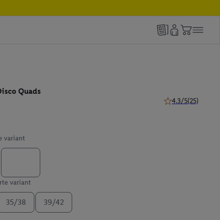
Disco Quads
4.3/5
(25)
4.3 z 5 hviezdičiek
e variant
te variant
35/38
39/42