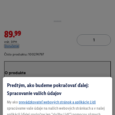
89.99
vrát. DPH
Doručenie
Číslo produktu:
100274797
O produkte
Predtým, ako budeme pokračovať ďalej:
Spracovanie vašich údajov
My ako
prevádzkovateľ webových stránok a aplikácie Lidl
spracúvame vaše údaje na našich webových stránkach a v našej
aplikácii (ďalej spoločne len "služby Lidl") pomocou rôznych