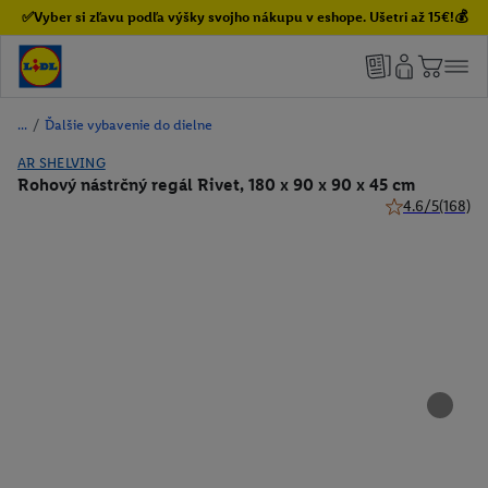
✅Vyber si zľavu podľa výšky svojho nákupu v eshope. Ušetri až 15€!💰
/
Ďalšie vybavenie do dielne
AR SHELVING
Rohový nástrčný regál Rivet, 180 x 90 x 90 x 45 cm
4.6/5
(168)
4.6 z 5 hviezdi