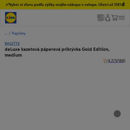
✅Vyber si zľavu podľa výšky svojho nákupu v eshope. Ušetri až 15€!💰
/
Paplóny
BALETTE
deLuxe kazetová páperová prikrývka Gold Edition,
medium
4.7/5
(188)
4.7 z 5 hviezdi