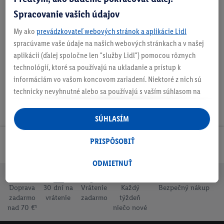
Spracovanie vašich údajov
O produkte
My ako
prevádzkovateľ webových stránok a aplikácie Lidl
spracúvame vaše údaje na našich webových stránkach a v našej
aplikácii (ďalej spoločne len "služby Lidl") pomocou rôznych
technológií, ktoré sa používajú na ukladanie a prístup k
informáciám vo vašom koncovom zariadení. Niektoré z nich sú
technicky nevyhnutné alebo sa používajú s vaším súhlasom na
pohodlné nastavenie, na zostavovanie štatistík alebo na
personalizovanú reklamu v rámci služieb Lidl aj mimo nich. Ak
SÚHLASÍM
ste účastníkom programu Lidl Plus, na tieto účely sa spracúvajú
aj údaje z vášho nákupného správania v obchode.
PRISPÔSOBIŤ
Odoberaj Newsletter!
Ak tu udelíte svoj súhlas na účely personalizovanej reklamy a
následne si vytvoríte účet Lidl Plus alebo sa prihlásite do svojho
ODMIETNUŤ
existujúceho účtu Lidl Plus, my a náš partner Criteo S.A. môžeme
tiež vytvoriť špeciálny online identifikátor z e-mailovej adresy,
Doprava
30 dní na
Vrátenie
Každý
Bezpečný nákup
zadarmo
vrátenie
zadarmo
týždeň
ktorú tam uvediete, aby sme vás mohli rozpoznať v službách
nad 70 €¹
niečo nové
prevádzkovaných tretími stranami a zobrazovať vám
personalizovanú reklamu. Na tento účel môže byť vaša