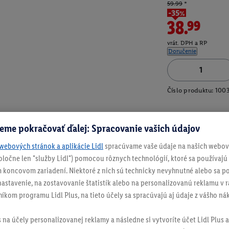
59.99
*
-35%
38.99
vrát. DPH a RP
Doručenie
Číslo produktu:
100
eme pokračovať ďalej: Spracovanie vašich údajov
webových stránok a aplikácie Lidl
spracúvame vaše údaje na našich webový
spoločne len "služby Lidl") pomocou rôznych technológií, ktoré sa používajú
 koncovom zariadení. Niektoré z nich sú technicky nevyhnutné alebo sa po
stavenie, na zostavovanie štatistík alebo na personalizovanú reklamu v rá
níkom programu Lidl Plus, na tieto účely sa spracúvajú aj údaje z vášho n
s na účely personalizovanej reklamy a následne si vytvoríte účet Lidl Plus a