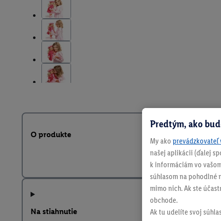
Predtým, ako bud
O produkte
My ako
prevádzkovateľ 
našej aplikácii (ďalej 
k informáciám vo vašom
súhlasom na pohodlné na
mimo nich. Ak ste účast
obchode.
Na stiahnutie
Ak tu udelíte svoj súhla