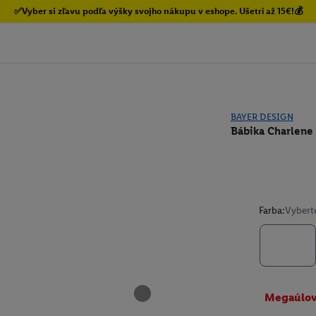
✅Vyber si zľavu podľa výšky svojho nákupu v eshope. Ušetri až 15€!💰
BAYER DESIGN
Bábika Charlene
Farba:
Vybert
Megaúlo