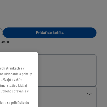
Pridať do košíka
350168
ch stránkach a v
 na ukladanie a prístup
užívajú s vaším
mci služieb Lidl aj
ákupného správania v
lebo sa prihlásite do