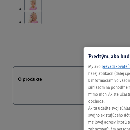
Predtým, ako bud
My ako
prevádzkovateľ 
našej aplikácii (ďalej 
O produkte
k informáciám vo vašom
súhlasom na pohodlné na
mimo nich. Ak ste účast
obchode.
Ak tu udelíte svoj súhla
svojho existujúceho účtu
mailovej adresy, ktorú 
zobrazovať vám personal