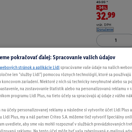
49.99
*
-34%
32.99
vrát. DPH
Doručenie
Číslo produktu:
100
eme pokračovať ďalej: Spracovanie vašich údajov
webových stránok a aplikácie Lidl
spracúvame vaše údaje na našich webový
spoločne len "služby Lidl") pomocou rôznych technológií, ktoré sa používajú
 koncovom zariadení. Niektoré z nich sú technicky nevyhnutné alebo sa po
stavenie, na zostavovanie štatistík alebo na personalizovanú reklamu v rá
níkom programu Lidl Plus, na tieto účely sa spracúvajú aj údaje z vášho n
s na účely personalizovanej reklamy a následne si vytvoríte účet Lidl Plus a
 Lidl Plus, my a náš partner Criteo S.A. môžeme tiež vytvoriť špeciálny onli
tam uvediete, aby sme vás mohli rozpoznať v službách prevádzkovaných tre
izovanú reklamu. Na tento účel môže byť vaša zaheslovaná e-mailová adre