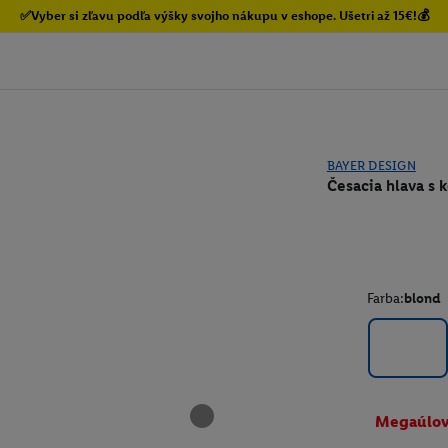
✅Vyber si zľavu podľa výšky svojho nákupu v eshope. Ušetri až 15€!💰
BAYER DESIGN
Česacia hlava s 
Farba:
blond
Megaúlo