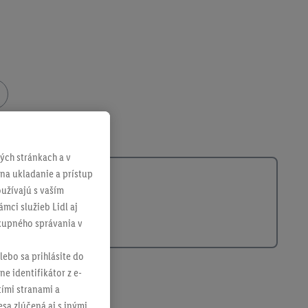
356483001
ch stránkach a v
 na ukladanie a prístup
užívajú s vaším
mci služieb Lidl aj
ákupného správania v
lebo sa prihlásite do
ne identifikátor z e-
tími stranami a
sa zlúčená aj s inými