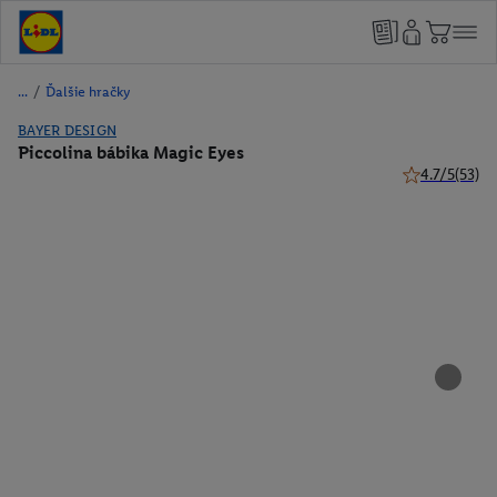
/
Ďalšie hračky
BAYER DESIGN
Piccolina bábika Magic Eyes
4.7/5
(53)
4.7 z 5 hviezd