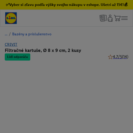
✅Vyber si zľavu podľa výšky svojho nákupu v eshope. Ušetri až 15€!💰
/
Bazény a príslušenstvo
CRIVIT
Filtračné kartuše, Ø 8 x 9 cm, 2 kusy
4.7/5
(14)
Lidl odporúča
4.7 z 5 hviezd