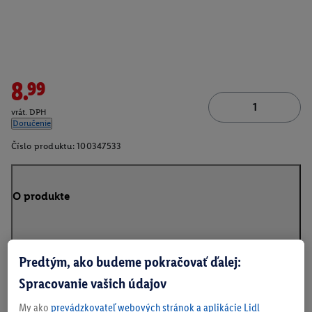
8.99
vrát. DPH
Doručenie
Číslo produktu:
100347533
O produkte
Predtým, ako budeme pokračovať ďalej:
Na stiahnutie
Spracovanie vašich údajov
My ako
prevádzkovateľ webových stránok a aplikácie Lidl