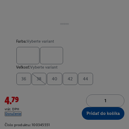
Farba:
Vyberte variant
Veľkosť:
Vyberte variant
36
38
40
42
44
4.79
vrát. DPH
Pridať do košíka
Doručenie
Číslo produktu:
100345551