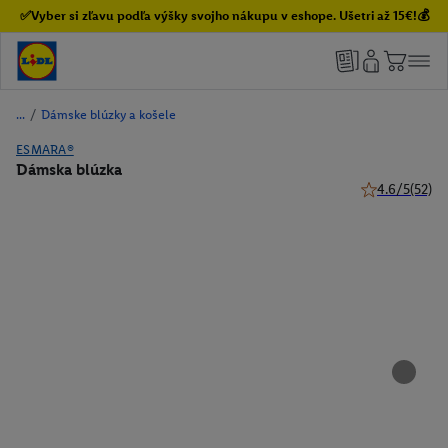
✅Vyber si zľavu podľa výšky svojho nákupu v eshope. Ušetri až 15€!💰
/
Dámske blúzky a košele
ESMARA®
Dámska blúzka
4.6/5
(52)
4.6 z 5 hviezd