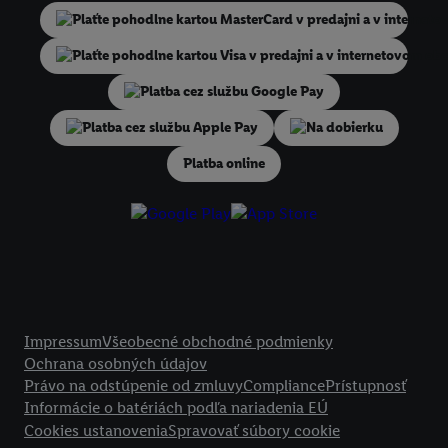
niekoľko koncových zariadení alebo používanie viacerých služieb spo
Lidl, pomocou vašej hashovanej e-mailovej adresy a prípadne ďalších
identifikátorov/identifikátorov, ktoré má spoločnosť Criteo SA k dispo
V časti "
Prispôsobiť
" môžete povoliť jednotlivé účely a nájsť ďalšie in
podmienkach spracúvania osobných údajov.
Na dobierku
Kliknutím na možnosť "
Odmietnuť
" môžete povoliť iba používanie po
technológií. Kliknutím na "
Súhlasím
" vyjadríte súhlas so spracúvaním
Platba online
vyššie uvedené účely. Ďalšie informácie vrátane informácií o dobe u
údajov a Vašom práve kedykoľvek odvolať súhlas s účinnosťou do bu
nájdete v našich
zásadách ochrany osobných údajov
.
Imprint nájdete 
Právne informácie
Impressum
Všeobecné obchodné podmienky
Ochrana osobných údajov
Právo na odstúpenie od zmluvy
Compliance
Prístupnosť
Informácie o batériách podľa nariadenia EÚ
Cookies ustanovenia
Spravovať súbory cookie