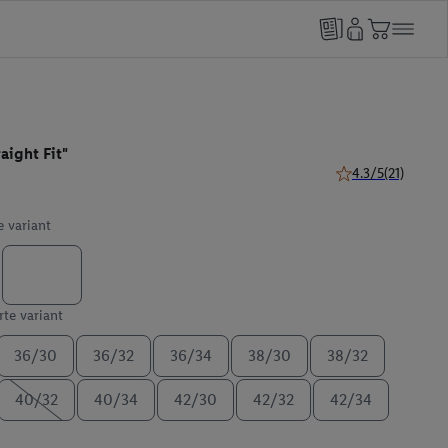
aight Fit"
4.3/5
(21)
4.3 z 5 hviezdičiek
e variant
te variant
36/30
36/32
36/34
38/30
38/32
40/32
40/34
42/30
42/32
42/34