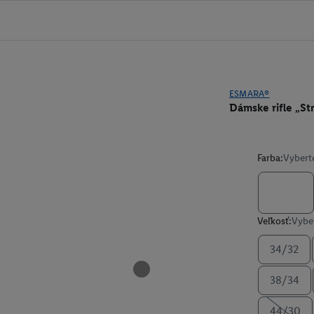
ESMARA®
Dámske rifle „Str
Farba:
Vybert
Veľkosť:
Vyber
34/32
38/34
44/30