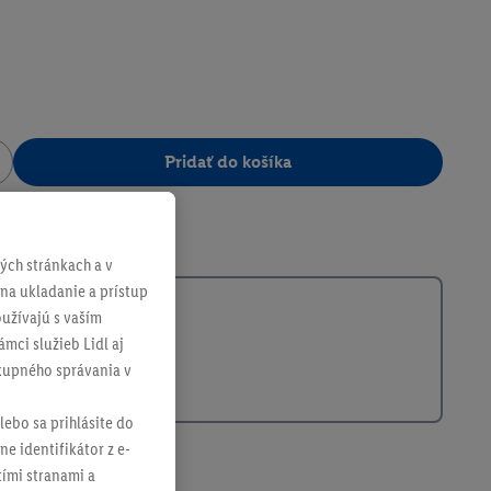
Pridať do košíka
361859
ch stránkach a v
 na ukladanie a prístup
užívajú s vaším
mci služieb Lidl aj
ákupného správania v
lebo sa prihlásite do
ne identifikátor z e-
tími stranami a