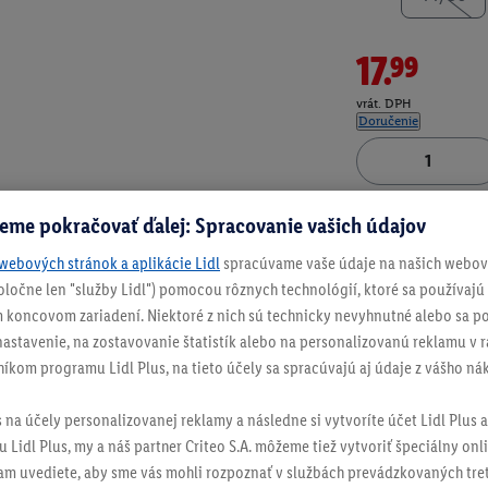
17.99
vrát. DPH
Doručenie
Číslo produktu:
100
eme pokračovať ďalej: Spracovanie vašich údajov
webových stránok a aplikácie Lidl
spracúvame vaše údaje na našich webový
spoločne len "služby Lidl") pomocou rôznych technológií, ktoré sa používajú
 koncovom zariadení. Niektoré z nich sú technicky nevyhnutné alebo sa po
stavenie, na zostavovanie štatistík alebo na personalizovanú reklamu v rá
níkom programu Lidl Plus, na tieto účely sa spracúvajú aj údaje z vášho n
s na účely personalizovanej reklamy a následne si vytvoríte účet Lidl Plus a
 Lidl Plus, my a náš partner Criteo S.A. môžeme tiež vytvoriť špeciálny onli
tam uvediete, aby sme vás mohli rozpoznať v službách prevádzkovaných tre