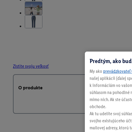
Predtým, ako bud
Zistite svoju veľkosť
My ako
prevádzkovateľ 
našej aplikácii (ďalej 
k informáciám vo vašom
O produkte
súhlasom na pohodlné na
mimo nich. Ak ste účast
obchode.
Ak tu udelíte svoj súhla
svojho existujúceho účtu
mailovej adresy, ktorú 