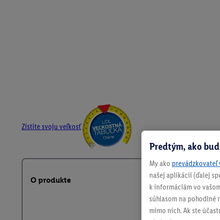
Zistite svoju veľkosť
Predtým, ako bud
My ako
prevádzkovateľ 
našej aplikácii (ďalej 
O produkte
k informáciám vo vašom
súhlasom na pohodlné na
mimo nich. Ak ste účast