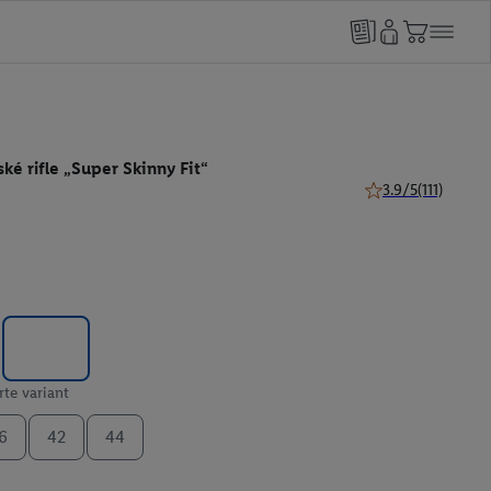
é rifle „Super Skinny Fit“
3.9/5
(111)
3.9 z 5 hviezdičiek
te variant
6
42
44