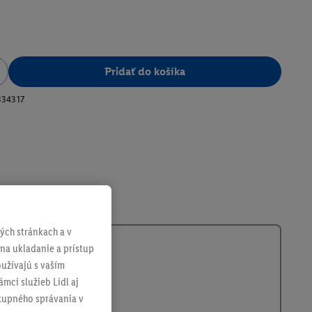
Pridať do košíka
334317
ch stránkach a v
 na ukladanie a prístup
užívajú s vaším
mci služieb Lidl aj
ákupného správania v