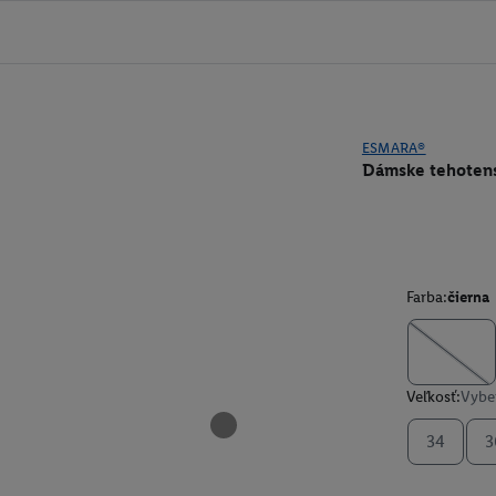
ESMARA®
Dámske tehotensk
Farba:
čierna
Veľkosť:
Vyber
34
3