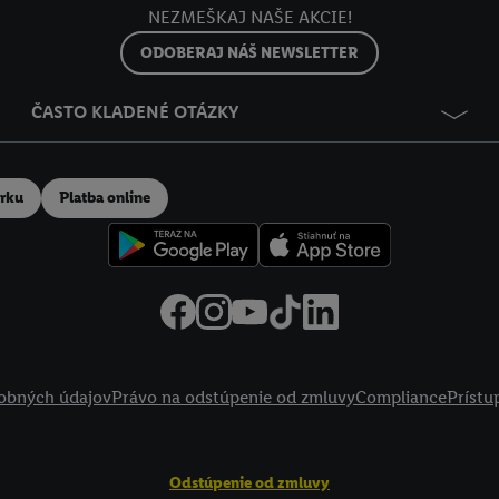
NEZMEŠKAJ NAŠE AKCIE!
ODOBERAJ NÁŠ NEWSLETTER
ČASTO KLADENÉ OTÁZKY
erku
Platba online
obných údajov
Právo na odstúpenie od zmluvy
Compliance
Prístu
Odstúpenie od zmluvy