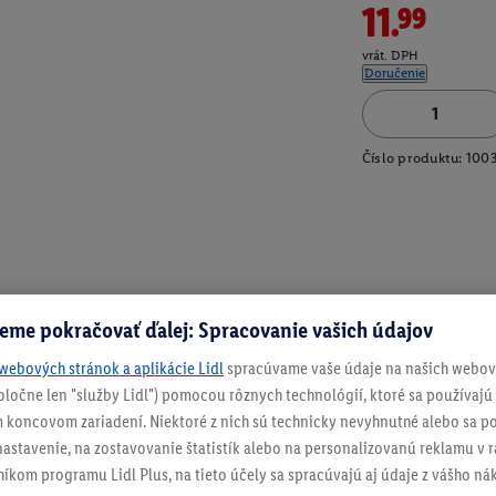
11.99
vrát. DPH
Doručenie
Číslo produktu:
100
eme pokračovať ďalej: Spracovanie vašich údajov
webových stránok a aplikácie Lidl
spracúvame vaše údaje na našich webový
spoločne len "služby Lidl") pomocou rôznych technológií, ktoré sa používajú
 koncovom zariadení. Niektoré z nich sú technicky nevyhnutné alebo sa po
stavenie, na zostavovanie štatistík alebo na personalizovanú reklamu v rá
níkom programu Lidl Plus, na tieto účely sa spracúvajú aj údaje z vášho n