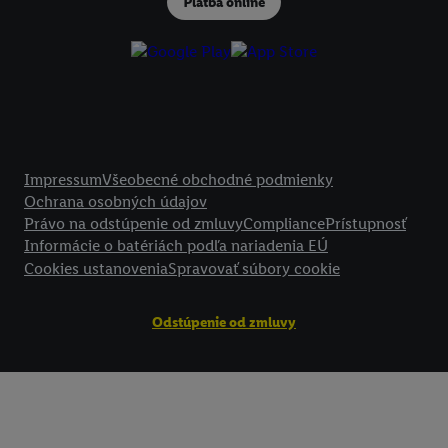
Platba online
podmienkach spracúvania osobných údajov.
Kliknutím na možnosť "
Odmietnuť
" môžete povoliť iba používanie po
technológií. Kliknutím na "
Súhlasím
" vyjadríte súhlas so spracúvaním
vyššie uvedené účely. Ďalšie informácie vrátane informácií o dobe u
údajov a Vašom práve kedykoľvek odvolať súhlas s účinnosťou do bu
nájdete v našich
zásadách ochrany osobných údajov
.
Imprint nájdete 
Právne informácie
Impressum
Všeobecné obchodné podmienky
Ochrana osobných údajov
Právo na odstúpenie od zmluvy
Compliance
Prístupnosť
Informácie o batériách podľa nariadenia EÚ
Cookies ustanovenia
Spravovať súbory cookie
Odstúpenie od zmluvy