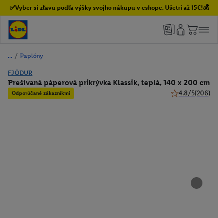
✅Vyber si zľavu podľa výšky svojho nákupu v eshope. Ušetri až 15€!💰
/
Paplóny
FJÖDUR
Prešívaná páperová prikrývka Klassik, teplá, 140 x 200 cm
4.8/5
(206)
Odporúčané zákazníkmi
4.8 z 5 hviezdič