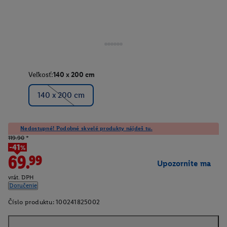
Veľkosť:
140 x 200 cm
140 x 200 cm
Nedostupné! Podobné skvelé produkty nájdeš tu.
119.90
*
-41%
69.99
Upozornite ma
vrát. DPH
Doručenie
Číslo produktu:
100241825002