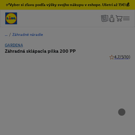
✅Vyber si zľavu podľa výšky svojho nákupu v eshope. Ušetri až 15€!💰
/
Záhradné náradie
GARDENA
Záhradná sklápacia pílka 200 PP
4.7/5
(10)
4.7 z 5 hviezd