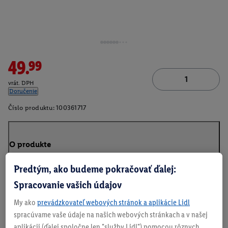
49.99
vrát. DPH
Doručenie
Číslo produktu:
100361717
O produkte
Predtým, ako budeme pokračovať ďalej:
Spracovanie vašich údajov
My ako
prevádzkovateľ webových stránok a aplikácie Lidl
spracúvame vaše údaje na našich webových stránkach a v našej
aplikácii (ďalej spoločne len "služby Lidl") pomocou rôznych