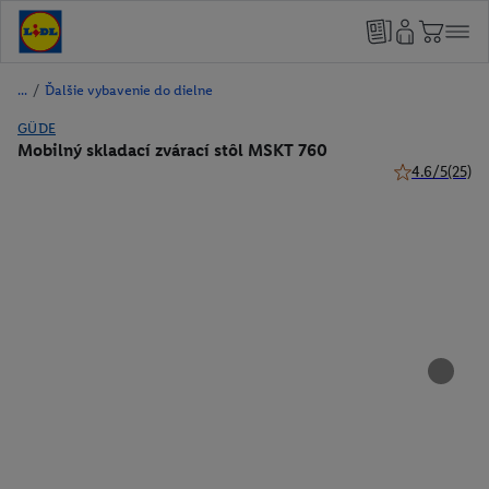
/
Ďalšie vybavenie do dielne
GÜDE
Mobilný skladací zvárací stôl MSKT 760
4.6/5
(25)
4.6 z 5 hviezd