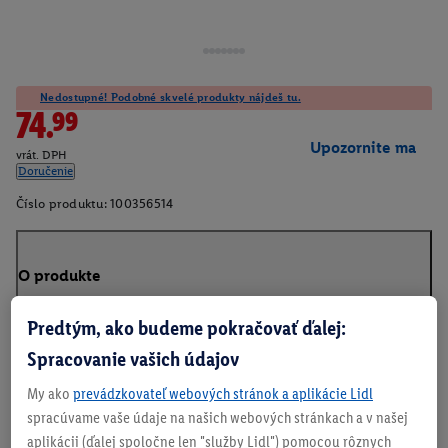
Nedostupné! Podobné skvelé produkty nájdeš tu.
74.99
Upozornite ma
vrát. DPH
Doručenie
Číslo produktu:
100356514
O produkte
Predtým, ako budeme pokračovať ďalej:
Spracovanie vašich údajov
My ako
prevádzkovateľ webových stránok a aplikácie Lidl
spracúvame vaše údaje na našich webových stránkach a v našej
aplikácii (ďalej spoločne len "služby Lidl") pomocou rôznych