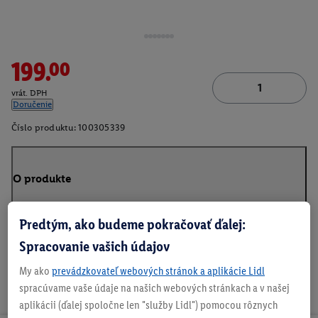
199.00
vrát. DPH
Doručenie
Číslo produktu:
100305339
O produkte
Predtým, ako budeme pokračovať ďalej:
Spracovanie vašich údajov
My ako
prevádzkovateľ webových stránok a aplikácie Lidl
spracúvame vaše údaje na našich webových stránkach a v našej
aplikácii (ďalej spoločne len "služby Lidl") pomocou rôznych