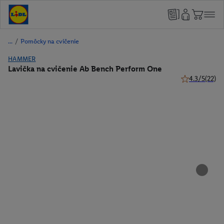
/
Pomôcky na cvičenie
HAMMER
Lavička na cvičenie Ab Bench Perform One
4.3/5
(22)
4.3 z 5 hviezd