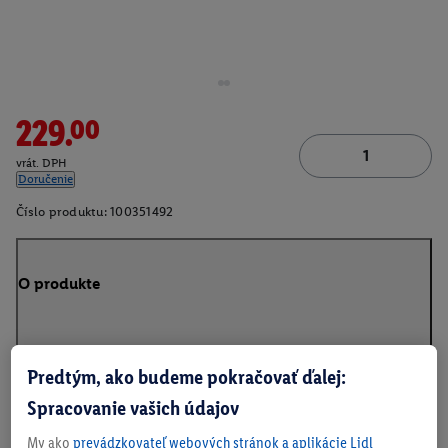
229.00
vrát. DPH
Doručenie
Číslo produktu:
100351492
O produkte
Predtým, ako budeme pokračovať ďalej:
Na stiahnutie
Spracovanie vašich údajov
My ako
prevádzkovateľ webových stránok a aplikácie Lidl