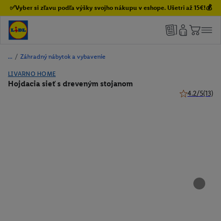
✅Vyber si zľavu podľa výšky svojho nákupu v eshope. Ušetri až 15€!💰
/
Záhradný nábytok a vybavenie
LIVARNO HOME
Hojdacia sieť s dreveným stojanom
4.2/5
(13)
4.2 z 5 hviezd