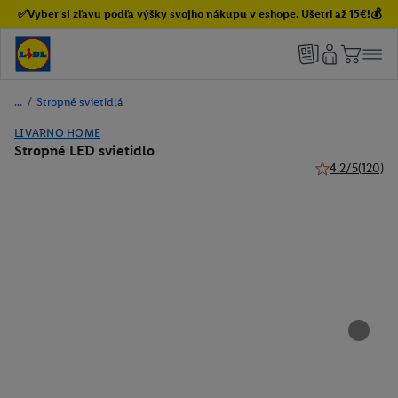
✅Vyber si zľavu podľa výšky svojho nákupu v eshope. Ušetri až 15€!💰
/
Stropné svietidlá
LIVARNO HOME
Stropné LED svietidlo
4.2/5
(120)
4.2 z 5 hviezdi