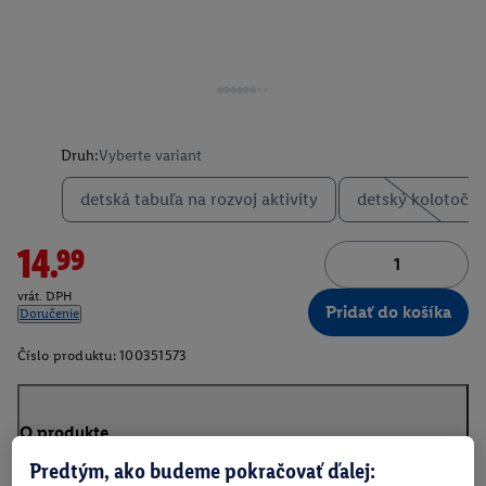
Druh:
Vyberte variant
detská tabuľa na rozvoj aktivity
detský kolotoč
14.99
vrát. DPH
Pridať do košíka
Doručenie
Číslo produktu:
100351573
O produkte
Predtým, ako budeme pokračovať ďalej: