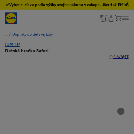
✅Vyber si zľavu podľa výšky svojho nákupu v eshope. Ušetri až 15€!💰
/
Doplnky do detskej izby
LUPILU®
Detská hračka Safari
4.5/5
(41)
4.5 z 5 hviezd