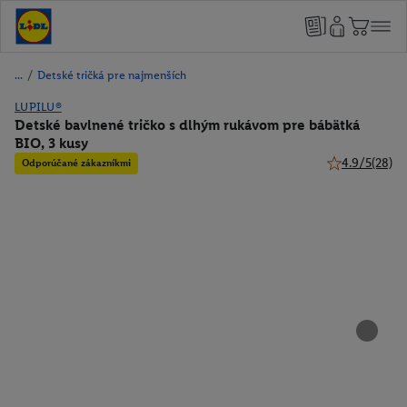
/
Detské tričká pre najmenších
LUPILU®
Detské bavlnené tričko s dlhým rukávom pre bábätká
BIO, 3 kusy
4.9/5
(28)
Odporúčané zákazníkmi
4.9 z 5 hviezd