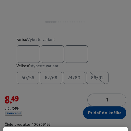
Farba:
Vyberte variant
Veľkosť:
Vyberte variant
50/56
62/68
74/80
86/92
8.49
vrát. DPH
Pridať do košíka
Doručenie
Číslo produktu:
100359192