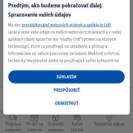
Predtým, ako budeme pokračovať ďalej:
Zistite svoju veľkosť
Spracovanie vašich údajov
My ako
prevádzkovateľ webových stránok a aplikácie Lidl
O produkte
spracúvame vaše údaje na našich webových stránkach a v našej
aplikácii (ďalej spoločne len "služby Lidl") pomocou rôznych
technológií, ktoré sa používajú na ukladanie a prístup k
informáciám vo vašom koncovom zariadení. Niektoré z nich sú
technicky nevyhnutné alebo sa používajú s vaším súhlasom na
pohodlné nastavenie, na zostavovanie štatistík alebo na
personalizovanú reklamu v rámci služieb Lidl aj mimo nich. Ak
SÚHLASÍM
ste účastníkom programu Lidl Plus, na tieto účely sa spracúvajú
aj údaje z vášho nákupného správania v obchode.
PRISPÔSOBIŤ
Ak tu udelíte svoj súhlas na účely personalizovanej reklamy a
Odoberaj Newsletter!
následne si vytvoríte účet Lidl Plus alebo sa prihlásite do svojho
ODMIETNUŤ
existujúceho účtu Lidl Plus, my a náš partner Criteo S.A. môžeme
tiež vytvoriť špeciálny online identifikátor z e-mailovej adresy,
Doprava
30 dní na
Vrátenie
Každý
Bezpečný nákup
ktorú tam uvediete, aby sme vás mohli rozpoznať v službách
zadarmo
vrátenie
zadarmo
týždeň
prevádzkovaných tretími stranami a zobrazovať vám