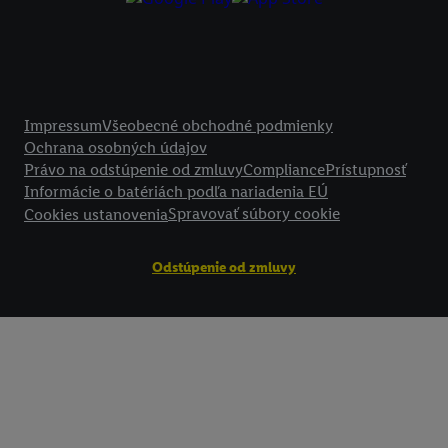
technológií. Kliknutím na "
Súhlasím
" vyjadríte súhlas so spracúvaním
vyššie uvedené účely. Ďalšie informácie vrátane informácií o dobe u
údajov a Vašom práve kedykoľvek odvolať súhlas s účinnosťou do bu
nájdete v našich
zásadách ochrany osobných údajov
.
Imprint nájdete 
Právne informácie
Impressum
Všeobecné obchodné podmienky
Ochrana osobných údajov
Právo na odstúpenie od zmluvy
Compliance
Prístupnosť
Informácie o batériách podľa nariadenia EÚ
Spravovať súbory cookie
Cookies ustanovenia
Odstúpenie od zmluvy