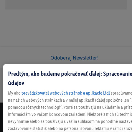
Odoberaj Newsletter!
Predtým, ako budeme pokračovať ďalej: Spracovanie
údajov
Doprava
30 dní na
Vrátenie
Každý
Bezpečný nákup
zadarmo
vrátenie
zadarmo
týždeň
My ako
prevádzkovateľ webových stránok a aplikácie Lidl
spracúvame 
nad 70 €¹
niečo nové
na našich webových stránkach a v našej aplikácii (ďalej spoločne len "
pomocou rôznych technológií, ktoré sa používajú na ukladanie a prís
informáciám vo vašom koncovom zariadení. Niektoré z nich sú techni
NEWSLETTER
nevyhnutné alebo sa používajú s vaším súhlasom na pohodlné nastave
NEZMEŠKAJ NAŠE AKCIE!
zostavovanie štatistík alebo na personalizovanú reklamu v rámci služi
ODOBERAJ NÁŠ NEWSLETTER