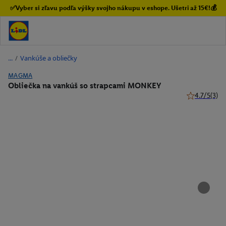
✅Vyber si zľavu podľa výšky svojho nákupu v eshope. Ušetri až 15€!💰
/
Vankúše a obliečky
MAGMA
Obliečka na vankúš so strapcami MONKEY
4.7/5
(3)
4.7 z 5 hviez