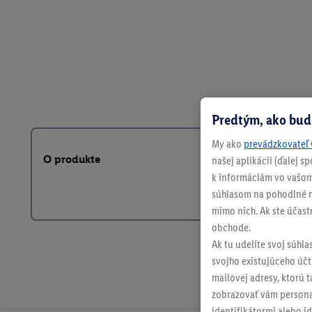
Predtým, ako bud
My ako
prevádzkovateľ 
O produkte
našej aplikácii (ďalej 
k informáciám vo vašom
súhlasom na pohodlné na
mimo nich. Ak ste účast
obchode.
Ak tu udelíte svoj súhla
svojho existujúceho účtu
mailovej adresy, ktorú 
zobrazovať vám personal
identifikátormi alebo id