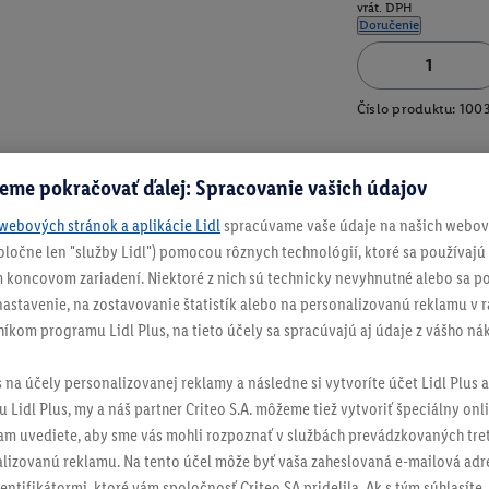
vrát. DPH
Doručenie
Číslo produktu:
100
eme pokračovať ďalej: Spracovanie vašich údajov
webových stránok a aplikácie Lidl
spracúvame vaše údaje na našich webový
spoločne len "služby Lidl") pomocou rôznych technológií, ktoré sa používajú
 koncovom zariadení. Niektoré z nich sú technicky nevyhnutné alebo sa po
stavenie, na zostavovanie štatistík alebo na personalizovanú reklamu v rá
níkom programu Lidl Plus, na tieto účely sa spracúvajú aj údaje z vášho n
s na účely personalizovanej reklamy a následne si vytvoríte účet Lidl Plus a
 Lidl Plus, my a náš partner Criteo S.A. môžeme tiež vytvoriť špeciálny onli
tam uvediete, aby sme vás mohli rozpoznať v službách prevádzkovaných tre
izovanú reklamu. Na tento účel môže byť vaša zaheslovaná e-mailová adre
entifikátormi, ktoré vám spoločnosť Criteo SA pridelila. Ak s tým súhlasíte, 