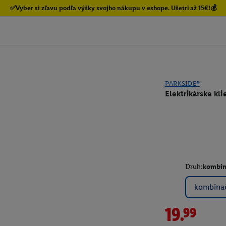
✅Vyber si zľavu podľa výšky svojho nákupu v eshope. Ušetri až 15€!💰
PARKSIDE®
Elektrikárske kli
Druh:
kombin
kombina
19.99