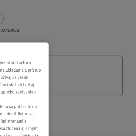
360720002
ch stránkach a v
 na ukladanie a prístup
užívajú s vaším
mci služieb Lidl aj
ákupného správania v
lebo sa prihlásite do
ne identifikátor z e-
tími stranami a
sa zlúčená aj s inými
reklamy v súvislosti s