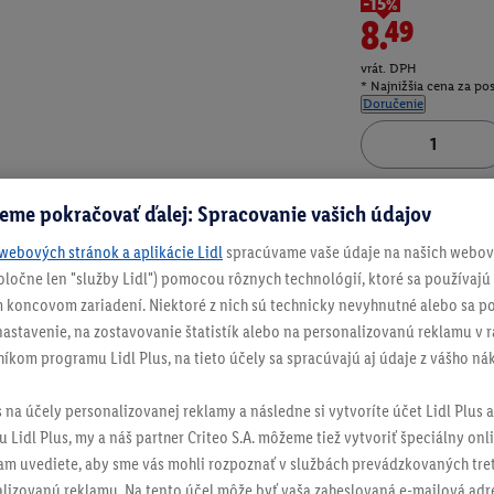
-15%
8.49
vrát. DPH
* Najnižšia cena za po
Doručenie
Číslo produktu:
100
eme pokračovať ďalej: Spracovanie vašich údajov
webových stránok a aplikácie Lidl
spracúvame vaše údaje na našich webový
spoločne len "služby Lidl") pomocou rôznych technológií, ktoré sa používajú
 koncovom zariadení. Niektoré z nich sú technicky nevyhnutné alebo sa po
stavenie, na zostavovanie štatistík alebo na personalizovanú reklamu v rá
níkom programu Lidl Plus, na tieto účely sa spracúvajú aj údaje z vášho n
s na účely personalizovanej reklamy a následne si vytvoríte účet Lidl Plus a
 Lidl Plus, my a náš partner Criteo S.A. môžeme tiež vytvoriť špeciálny onli
tam uvediete, aby sme vás mohli rozpoznať v službách prevádzkovaných tre
izovanú reklamu. Na tento účel môže byť vaša zaheslovaná e-mailová adre