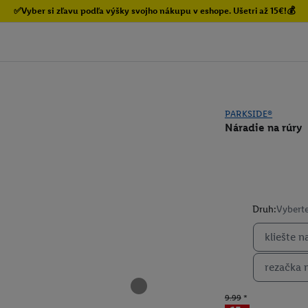
✅Vyber si zľavu podľa výšky svojho nákupu v eshope. Ušetri až 15€!💰
PARKSIDE®
Náradie na rúry
Druh:
Vyberte
kliešte 
rezačka 
9.99
*