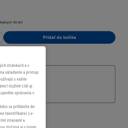
sledných 30 dní
Pridať do košíka
364796
ch stránkach a v
 na ukladanie a prístup
užívajú s vaším
mci služieb Lidl aj
ákupného správania v
lebo sa prihlásite do
ne identifikátor z e-
tími stranami a
sa zlúčená aj s inými