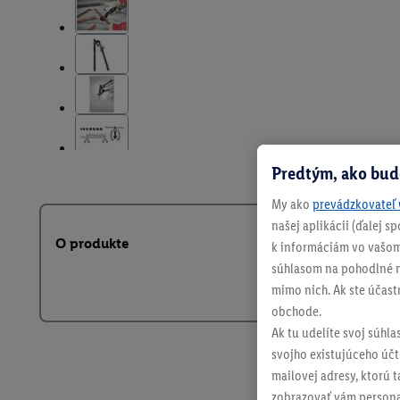
Predtým, ako bud
My ako
prevádzkovateľ 
našej aplikácii (ďalej 
O produkte
k informáciám vo vašom
súhlasom na pohodlné na
mimo nich. Ak ste účast
obchode.
Ak tu udelíte svoj súhla
svojho existujúceho účtu
mailovej adresy, ktorú 
zobrazovať vám personal