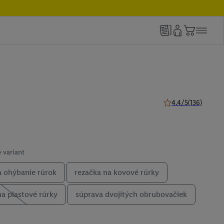
4.4/5
(136)
4.4 z 5 hviezdičiek 
 variant
na ohýbanie rúrok
rezačka na kovové rúrky
na plastové rúrky
súprava dvojitých obrubovačiek