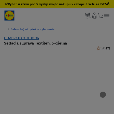
✅Vyber si zľavu podľa výšky svojho nákupu v eshope. Ušetri až 15€!💰
/
Záhradný nábytok a vybavenie
QUADRATO OUTDOOR
Sedacia súprava Textilen, 5-dielna
3/5
(2)
3 z 5 hviez