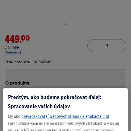
449.00
vrát. DPH
Doručenie
Číslo produktu:
100342242
O produkte
Predtým, ako budeme pokračovať ďalej:
Spracovanie vašich údajov
My ako
prevádzkovateľ webových stránok a aplikácie Lidl
spracúvame vaše údaje na našich webových stránkach a v našej
aplikácii (ďalej spoločne len "služby Lidl") pomocou rôznych