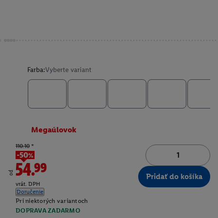
Farba:
Vyberte variant
Megaúlovok
110.10
*
-50%
54.99
od
Pridať do košíka
vrát. DPH
Doručenie
Pri niektorých variantoch
DOPRAVA ZADARMO