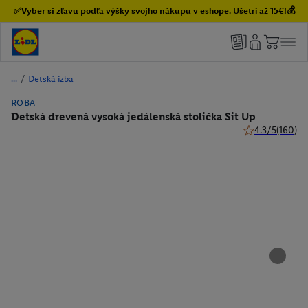
✅Vyber si zľavu podľa výšky svojho nákupu v eshope. Ušetri až 15€!💰
/
Detská izba
ROBA
Detská drevená vysoká jedálenská stolička Sit Up
4.3/5
(160)
4.3 z 5 hviezdi