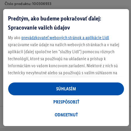
Číslo produktu:
100306933
Predtým, ako budeme pokračovať ďalej:
O produkte
Spracovanie vašich údajov
My ako
prevádzkovateľ webových stránok a aplikácie Lidl
spracúvame vaše údaje na našich webových stránkach a v našej
aplikácii (ďalej spoločne len "služby Lidl") pomocou rôznych
Na stiahnutie
technológií, ktoré sa používajú na ukladanie a prístup k
informáciám vo vašom koncovom zariadení. Niektoré z nich sú
technicky nevyhnutné alebo sa používajú s vaším súhlasom na
pohodlné nastavenie, na zostavovanie štatistík alebo na
personalizovanú reklamu v rámci služieb Lidl aj mimo nich. Ak
SÚHLASÍM
ste účastníkom programu Lidl Plus, na tieto účely sa spracúvajú
aj údaje z vášho nákupného správania v obchode.
PRISPÔSOBIŤ
Ak tu udelíte svoj súhlas na účely personalizovanej reklamy a
následne si vytvoríte účet Lidl Plus alebo sa prihlásite do svojho
ODMIETNUŤ
Odoberaj Newsletter!
existujúceho účtu Lidl Plus, my a náš partner Criteo S.A. môžeme
tiež vytvoriť špeciálny online identifikátor z e-mailovej adresy,