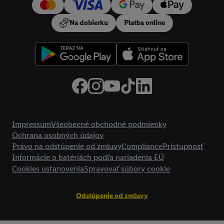
vyjadríte súhlas so spracúvaním na všetky vyššie uvedené účely.
Ďalšie informácie vrátane informácií o dobe uchovávania
Na dobierku
Platba online
údajov a Vašom práve kedykoľvek odvolať súhlas s účinnosťou
do budúcnosti nájdete v našich
zásadách ochrany osobných
údajov
.
Imprint nájdete tu.
Právne informácie
Impressum
Všeobecné obchodné podmienky
Ochrana osobných údajov
Právo na odstúpenie od zmluvy
Compliance
Prístupnosť
Informácie o batériách podľa nariadenia EÚ
Cookies ustanovenia
Spravovať súbory cookie
Odstúpenie od zmluvy