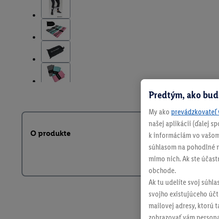
Predtým, ako bud
My ako
prevádzkovateľ 
našej aplikácii (ďalej 
O produkte
k informáciám vo vašom
súhlasom na pohodlné na
mimo nich. Ak ste účast
obchode.
Ak tu udelíte svoj súhla
svojho existujúceho účtu
mailovej adresy, ktorú 
zobrazovať vám personal