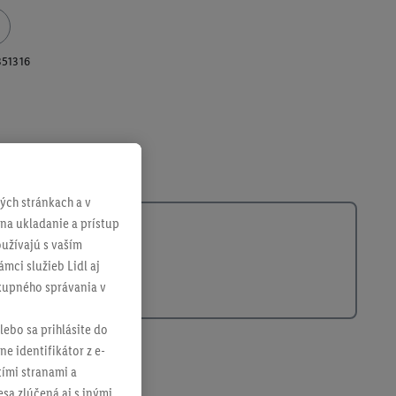
351316
ch stránkach a v
 na ukladanie a prístup
užívajú s vaším
mci služieb Lidl aj
ákupného správania v
lebo sa prihlásite do
ne identifikátor z e-
tími stranami a
sa zlúčená aj s inými