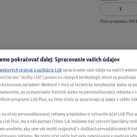
Číslo produktu:
100
eme pokračovať ďalej: Spracovanie vašich údajov
webových stránok a aplikácie Lidl
spracúvame vaše údaje na našich webový
spoločne len "služby Lidl") pomocou rôznych technológií, ktoré sa používajú
 koncovom zariadení. Niektoré z nich sú technicky nevyhnutné alebo sa po
stavenie, na zostavovanie štatistík alebo na personalizovanú reklamu v rá
níkom programu Lidl Plus, na tieto účely sa spracúvajú aj údaje z vášho n
s na účely personalizovanej reklamy a následne si vytvoríte účet Lidl Plus a
 Lidl Plus, my a náš partner Criteo S.A. môžeme tiež vytvoriť špeciálny onli
tam uvediete, aby sme vás mohli rozpoznať v službách prevádzkovaných tre
izovanú reklamu. Na tento účel môže byť vaša zaheslovaná e-mailová adre