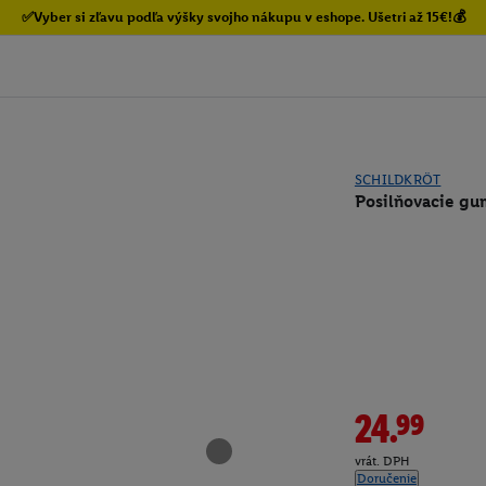
✅Vyber si zľavu podľa výšky svojho nákupu v eshope. Ušetri až 15€!💰
SCHILDKRÖT
Posilňovacie gu
24.99
vrát. DPH
Doručenie