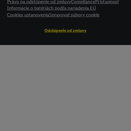
Právo na odstúpenie od zmluvy
Compliance
Prístupnosť
Informácie o batériách podľa nariadenia EÚ
Cookies ustanovenia
Spravovať súbory cookie
Odstúpenie od zmluvy