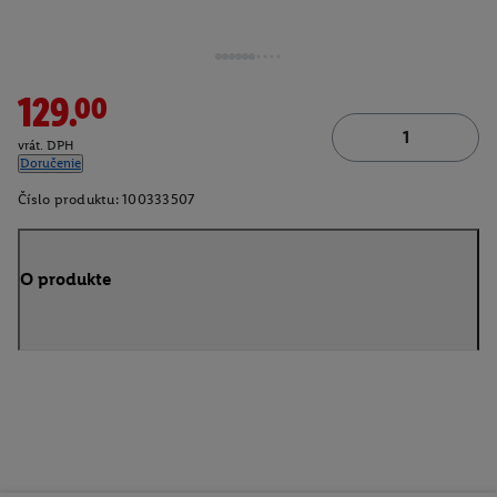
129.00
vrát. DPH
Doručenie
Číslo produktu:
100333507
O produkte