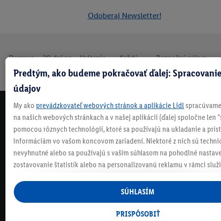
Odoberaj Newsletter!
Doprava
30 dní na
Vrátenie
Každý
Bezpečný nákup
zadarmo
vrátenie
zadarmo
týždeň
Predtým, ako budeme pokračovať ďalej: Spracovanie
nad 70 €¹
niečo nové
údajov
My ako
prevádzkovateľ webových stránok a aplikácie Lidl
spracúvame 
NEWSLETTER
na našich webových stránkach a v našej aplikácii (ďalej spoločne len "
NEZMEŠKAJ NAŠE AKCIE!
pomocou rôznych technológií, ktoré sa používajú na ukladanie a prís
ODOBERAJ NÁŠ NEWSLETTER
informáciám vo vašom koncovom zariadení. Niektoré z nich sú techni
nevyhnutné alebo sa používajú s vaším súhlasom na pohodlné nastave
zostavovanie štatistík alebo na personalizovanú reklamu v rámci služi
KONTAKTUJ NÁS
mimo nich. Ak ste účastníkom programu Lidl Plus, na tieto účely sa sp
údaje z vášho nákupného správania v obchode.
SÚHLASÍM
ČASTO KLADENÉ OTÁZKY
Ak tu udelíte svoj súhlas na účely personalizovanej reklamy a následne
vytvoríte účet Lidl Plus alebo sa prihlásite do svojho existujúceho účtu
PRISPÔSOBIŤ