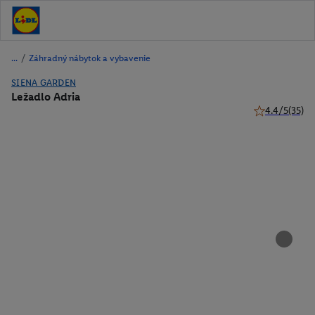
/
Záhradný nábytok a vybavenie
SIENA GARDEN
Ležadlo Adria
4.4/5
(35)
4.4 z 5 hviezd