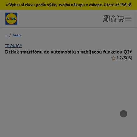
✅Vyber si zľavu podľa výšky svojho nákupu v eshope. Ušetri až 15€!💰
/
Auto
TRONIC®
Držiak smartfónu do automobilu s nabíjacou funkciou QI®
4.2/5
(13)
4.2 z 5 hviezd