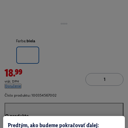
Farba:
biela
18.99
vrát. DPH
Doručenie
Číslo produktu:
100354567002
O produkte
Predtým, ako budeme pokračovať ďalej: