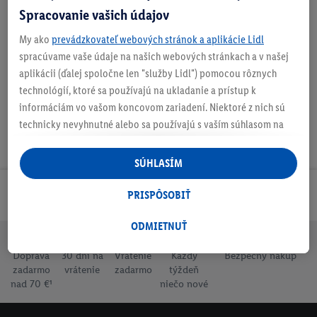
Spracovanie vašich údajov
My ako
prevádzkovateľ webových stránok a aplikácie Lidl
Na stiahnutie
spracúvame vaše údaje na našich webových stránkach a v našej
aplikácii (ďalej spoločne len "služby Lidl") pomocou rôznych
technológií, ktoré sa používajú na ukladanie a prístup k
informáciám vo vašom koncovom zariadení. Niektoré z nich sú
technicky nevyhnutné alebo sa používajú s vaším súhlasom na
pohodlné nastavenie, na zostavovanie štatistík alebo na
personalizovanú reklamu v rámci služieb Lidl aj mimo nich. Ak
SÚHLASÍM
ste účastníkom programu Lidl Plus, na tieto účely sa spracúvajú
aj údaje z vášho nákupného správania v obchode.
PRISPÔSOBIŤ
Odoberaj Newsletter!
Ak tu udelíte svoj súhlas na účely personalizovanej reklamy a
následne si vytvoríte účet Lidl Plus alebo sa prihlásite do svojho
ODMIETNUŤ
existujúceho účtu Lidl Plus, my a náš partner Criteo S.A. môžeme
Doprava
30 dní na
Vrátenie
Každý
Bezpečný nákup
tiež vytvoriť špeciálny online identifikátor z e-mailovej adresy,
zadarmo
vrátenie
zadarmo
týždeň
ktorú tam uvediete, aby sme vás mohli rozpoznať v službách
nad 70 €¹
niečo nové
prevádzkovaných tretími stranami a zobrazovať vám
personalizovanú reklamu. Na tento účel môže byť vaša