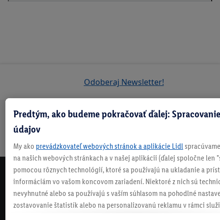
Odoberaj Newsletter!
Predtým, ako budeme pokračovať ďalej: Spracovanie
Doprava
30 dní na
Vrátenie
Každý
Bezpečný nákup
údajov
zadarmo
vrátenie
zadarmo
týždeň
nad 70 €¹
niečo nové
My ako
prevádzkovateľ webových stránok a aplikácie Lidl
spracúvame 
na našich webových stránkach a v našej aplikácii (ďalej spoločne len "
pomocou rôznych technológií, ktoré sa používajú na ukladanie a prís
NEWSLETTER
informáciám vo vašom koncovom zariadení. Niektoré z nich sú techni
NEZMEŠKAJ NAŠE AKCIE!
nevyhnutné alebo sa používajú s vaším súhlasom na pohodlné nastave
zostavovanie štatistík alebo na personalizovanú reklamu v rámci služi
ODOBERAJ NÁŠ NEWSLETTER
mimo nich. Ak ste účastníkom programu Lidl Plus, na tieto účely sa sp