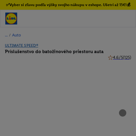
✅Vyber si zľavu podľa výšky svojho nákupu v eshope. Ušetri až 15€!💰
/
Auto
ULTIMATE SPEED®
Príslušenstvo do batožinového priestoru auta
4.6/5
(125)
4.6 z 5 hviezdi