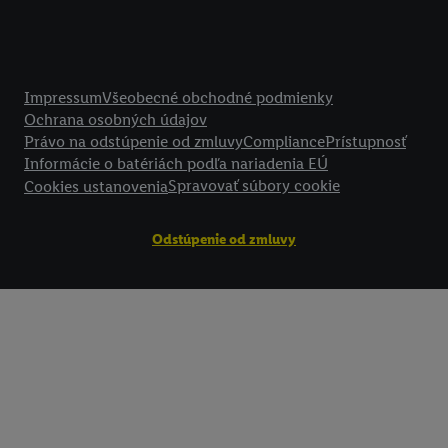
technológií. Kliknutím na "
Súhlasím
" vyjadríte súhlas so spracúvaním
vyššie uvedené účely. Ďalšie informácie vrátane informácií o dobe u
údajov a Vašom práve kedykoľvek odvolať súhlas s účinnosťou do bu
Právne informácie
nájdete v našich
zásadách ochrany osobných údajov
.
Imprint nájdete 
Impressum
Všeobecné obchodné podmienky
Ochrana osobných údajov
Právo na odstúpenie od zmluvy
Compliance
Prístupnosť
Informácie o batériách podľa nariadenia EÚ
Spravovať súbory cookie
Cookies ustanovenia
Odstúpenie od zmluvy