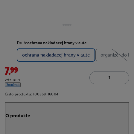
Druh:
ochrana nakladacej hrany v aute
ochrana nakladacej hrany v aute
organizér do ku
7.99
vrát. DPH
Doručenie
Číslo produktu:
100368116004
O produkte