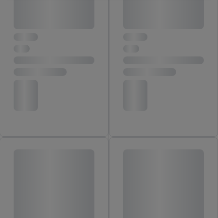
ktorú tam uvediete, aby sme vás mohli rozpoznať v službách
prevádzkovaných tretími stranami a zobrazovať vám
personalizovanú reklamu. Na tento účel môže byť vaša
zaheslovaná e-mailová adresa zlúčená aj s inými identifikátormi
alebo identifikátormi, ktoré vám spoločnosť Criteo SA pridelila.
Ak s tým súhlasíte, reklamy v súvislosti s retargetingom, t. j.
reklamy na produkty, o ktoré ste prejavili záujem (napr.
vložením produktu do nákupného košíka v internetovom
obchode, ale nie jeho zakúpením), sa môžu zobrazovať aj na
rôznych zariadeniach a v rôznych službách spoločnosti Lidl ak
vám možno priradiť niekoľko koncových zariadení alebo
používanie viacerých služieb spoločnosti Lidl, pomocou vašej
hashovanej e-mailovej adresy a prípadne ďalších
identifikátorov/identifikátorov, ktoré má spoločnosť Criteo SA k
dispozícii.
V časti "
Prispôsobiť
" môžete povoliť jednotlivé účely a nájsť
ďalšie informácie o podmienkach spracúvania osobných
údajov.