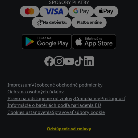
SPÔSOBY PLATBY
Na dobierku
Platba online
Právne informácie
Impressum
Všeobecné obchodné podmienky
Ochrana osobných údajov
Právo na odstúpenie od zmluvy
Compliance
Prístupnosť
Informácie o batériách podľa nariadenia EÚ
Cookies ustanovenia
Spravovať súbory cookie
Odstúpenie od zmluvy