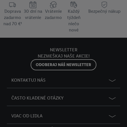
Doprava
30 dní na
Vrátenie
Každý
Bezpečný nákup
zadarmo
vrátenie
zadarmo
týždeň
nad 70 €¹
niečo
nové
NEWSLETTER
NEZMEŠKAJ NAŠE AKCIE!
ODOBERAJ NÁŠ NEWSLETTER
KONTAKTUJ NÁS
ČASTO KLADENÉ OTÁZKY
VIAC OD LIDLA