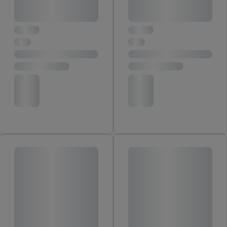
Kliknutím na možnosť "
Odmietnuť
" môžete povoliť iba
používanie potrebných technológií. Kliknutím na "
Súhlasím
"
vyjadríte súhlas so spracúvaním na všetky vyššie uvedené účely.
Ďalšie informácie vrátane informácií o dobe uchovávania
údajov a Vašom práve kedykoľvek odvolať súhlas s účinnosťou
do budúcnosti nájdete v našich
zásadách ochrany osobných
údajov
.
Imprint nájdete tu.