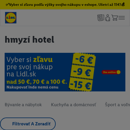
✅Vyber si zľavu podľa výšky svojho nákupu v eshope. Ušetri až 15€!💰
hmyzí hotel
Bývanie a nábytok
Kuchyňa a domácnosť
Šport a voľn
Filtrovať A Zoradiť