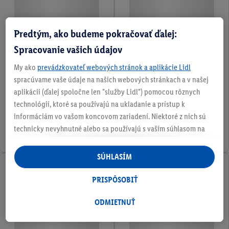
Predtým, ako budeme pokračovať ďalej:
Spracovanie vašich údajov
My ako
prevádzkovateľ webových stránok a aplikácie Lidl
spracúvame vaše údaje na našich webových stránkach a v našej
aplikácii (ďalej spoločne len "služby Lidl") pomocou rôznych
technológií, ktoré sa používajú na ukladanie a prístup k
informáciám vo vašom koncovom zariadení. Niektoré z nich sú
technicky nevyhnutné alebo sa používajú s vaším súhlasom na
pohodlné nastavenie, na zostavovanie štatistík alebo na
personalizovanú reklamu v rámci služieb Lidl aj mimo nich. Ak
SÚHLASÍM
ste účastníkom programu Lidl Plus, na tieto účely sa spracúvajú
aj údaje z vášho nákupného správania v obchode.
PRISPÔSOBIŤ
Ak tu udelíte svoj súhlas na účely personalizovanej reklamy a
následne si vytvoríte účet Lidl Plus alebo sa prihlásite do svojho
ODMIETNUŤ
existujúceho účtu Lidl Plus, my a náš partner Criteo S.A. môžeme
tiež vytvoriť špeciálny online identifikátor z e-mailovej adresy,