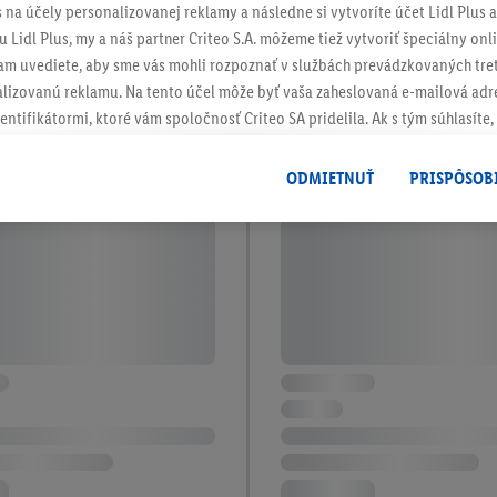
s na účely personalizovanej reklamy a následne si vytvoríte účet Lidl Plus a
 Lidl Plus, my a náš partner Criteo S.A. môžeme tiež vytvoriť špeciálny onli
tam uvediete, aby sme vás mohli rozpoznať v službách prevádzkovaných tre
izovanú reklamu. Na tento účel môže byť vaša zaheslovaná e-mailová adre
entifikátormi, ktoré vám spoločnosť Criteo SA pridelila. Ak s tým súhlasíte, 
klamy na produkty, o ktoré ste prejavili záujem (napr. vložením produktu do
le nie jeho zakúpením), sa môžu zobrazovať aj na rôznych zariadeniach a 
ODMIETNUŤ
PRISPÔSOB
 možno priradiť niekoľko koncových zariadení alebo používanie viacerých 
hovanej e-mailovej adresy a prípadne ďalších identifikátorov/identifikáto
ispozícii.
žete povoliť jednotlivé účely a nájsť ďalšie informácie o podmienkach sp
Odmietnuť
" môžete povoliť iba používanie potrebných technológií. Kliknut
acúvaním na všetky vyššie uvedené účely. Ďalšie informácie vrátane inform
ašom práve kedykoľvek odvolať súhlas s účinnosťou do budúcnosti nájdet
ov
.
Imprint nájdete tu.