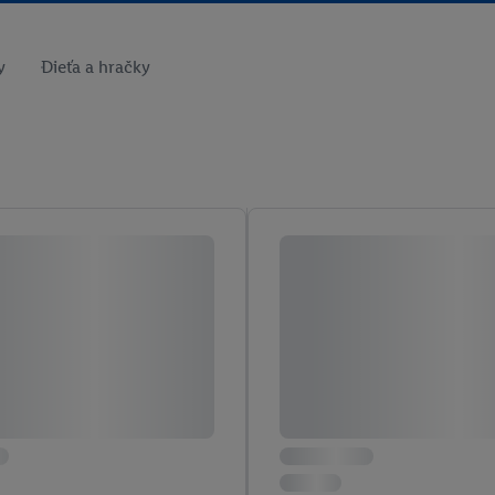
y
Dieťa a hračky