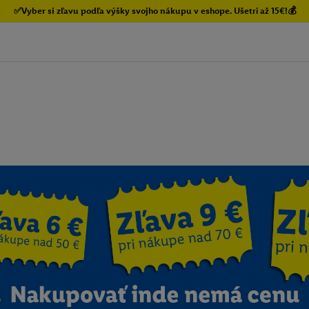
✅Vyber si zľavu podľa výšky svojho nákupu v eshope. Ušetri až 15€!💰