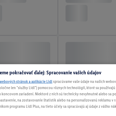
eme pokračovať ďalej: Spracovanie vašich údajov
webových stránok a aplikácie Lidl
spracúvame vaše údaje na našich webový
spoločne len "služby Lidl") pomocou rôznych technológií, ktoré sa používajú
 koncovom zariadení. Niektoré z nich sú technicky nevyhnutné alebo sa po
stavenie, na zostavovanie štatistík alebo na personalizovanú reklamu v rá
níkom programu Lidl Plus, na tieto účely sa spracúvajú aj údaje z vášho n