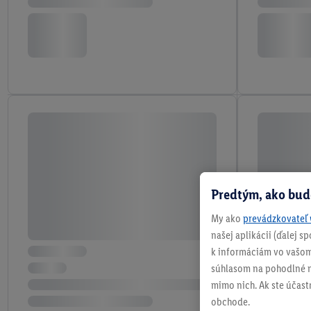
Predtým, ako bud
My ako
prevádzkovateľ 
našej aplikácii (ďalej 
k informáciám vo vašom
súhlasom na pohodlné na
mimo nich. Ak ste účast
obchode.