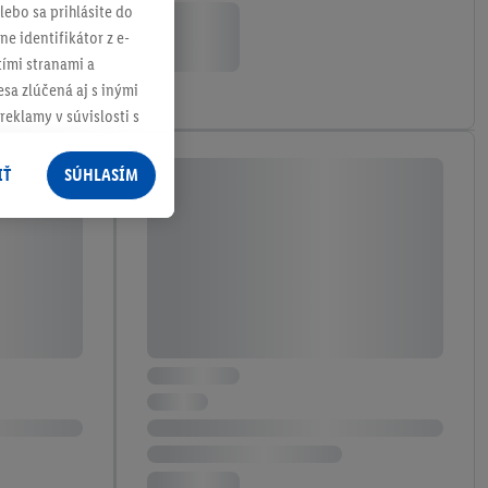
lebo sa prihlásite do
ne identifikátor z e-
tími stranami a
sa zlúčená aj s inými
reklamy v súvislosti s
 nákupného košíka v
v rôznych službách
IŤ
SÚHLASÍM
služieb spoločnosti
rov, ktoré má
racúvania osobných
ím na "
Súhlasím
"
ácií o dobe
e v našich
zásadách