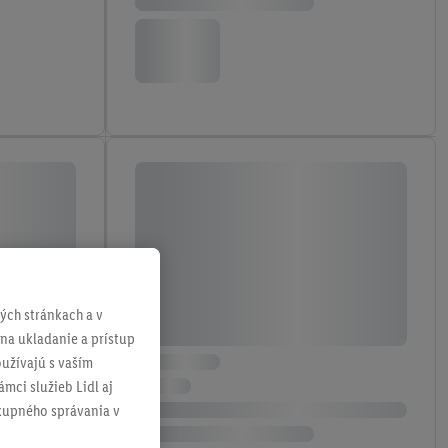
ch stránkach a v
 na ukladanie a prístup
užívajú s vaším
mci služieb Lidl aj
ákupného správania v