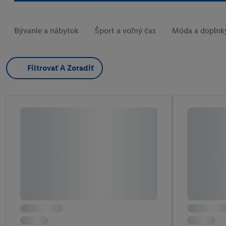
Bývanie a nábytok
Šport a voľný čas
Móda a doplnk
Filtrovať A Zoradiť