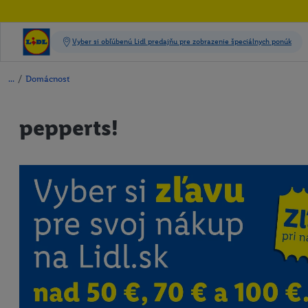
/
Domácnosť
pepperts!