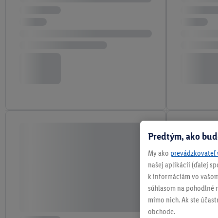
Predtým, ako bud
My ako
prevádzkovateľ 
našej aplikácii (ďalej 
k informáciám vo vašom
súhlasom na pohodlné na
mimo nich. Ak ste účast
obchode.