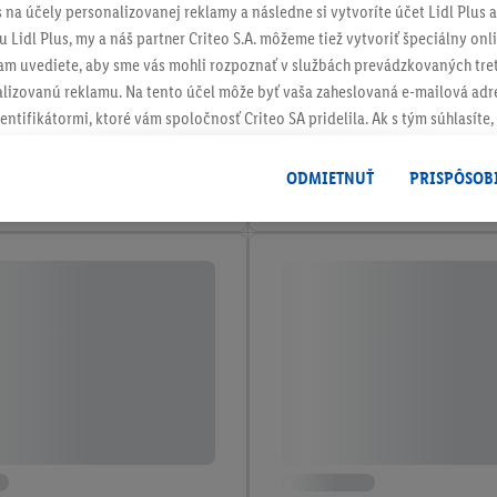
s na účely personalizovanej reklamy a následne si vytvoríte účet Lidl Plus a
 Lidl Plus, my a náš partner Criteo S.A. môžeme tiež vytvoriť špeciálny onli
tam uvediete, aby sme vás mohli rozpoznať v službách prevádzkovaných tre
izovanú reklamu. Na tento účel môže byť vaša zaheslovaná e-mailová adre
entifikátormi, ktoré vám spoločnosť Criteo SA pridelila. Ak s tým súhlasíte, 
klamy na produkty, o ktoré ste prejavili záujem (napr. vložením produktu do
le nie jeho zakúpením), sa môžu zobrazovať aj na rôznych zariadeniach a 
ODMIETNUŤ
PRISPÔSOB
 možno priradiť niekoľko koncových zariadení alebo používanie viacerých 
hovanej e-mailovej adresy a prípadne ďalších identifikátorov/identifikáto
ispozícii.
žete povoliť jednotlivé účely a nájsť ďalšie informácie o podmienkach sp
Odmietnuť
" môžete povoliť iba používanie potrebných technológií. Kliknut
acúvaním na všetky vyššie uvedené účely. Ďalšie informácie vrátane inform
ašom práve kedykoľvek odvolať súhlas s účinnosťou do budúcnosti nájdet
ov
.
Imprint nájdete tu.