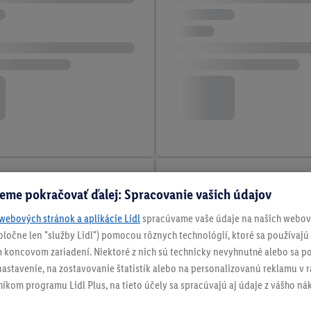
eme pokračovať ďalej: Spracovanie vašich údajov
webových stránok a aplikácie Lidl
spracúvame vaše údaje na našich webový
spoločne len "služby Lidl") pomocou rôznych technológií, ktoré sa používajú
 koncovom zariadení. Niektoré z nich sú technicky nevyhnutné alebo sa po
stavenie, na zostavovanie štatistík alebo na personalizovanú reklamu v rá
níkom programu Lidl Plus, na tieto účely sa spracúvajú aj údaje z vášho n