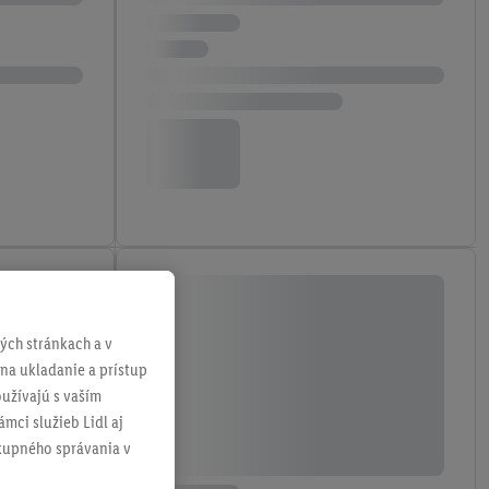
ch stránkach a v
 na ukladanie a prístup
užívajú s vaším
mci služieb Lidl aj
ákupného správania v