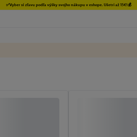
✅Vyber si zľavu podľa výšky svojho nákupu v eshope. Ušetri až 15€!💰