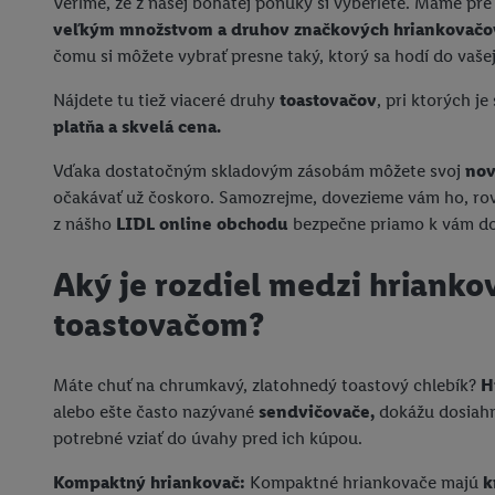
Veríme, že z našej bohatej ponuky si vyberiete. Máme pre
veľkým množstvom a druhov značkových hriankovačo
čomu si môžete vybrať presne taký, ktorý sa hodí do vaše
Nájdete tu tiež viaceré druhy
toastovačov
, pri ktorých 
platňa a skvelá cena.
Vďaka dostatočným skladovým zásobám môžete svoj
nov
očakávať už čoskoro. Samozrejme, dovezieme vám ho, rov
z nášho
LIDL online obchodu
bezpečne priamo k vám d
Aký je rozdiel medzi hriank
toastovačom?
Máte chuť na chrumkavý, zlatohnedý toastový chlebík?
H
alebo ešte často nazývané
sendvičovače,
dokážu dosiahnu
potrebné vziať do úvahy pred ich kúpou.
Kompaktný hriankovač:
Kompaktné hriankovače majú
k