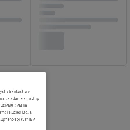
ch stránkach a v
 na ukladanie a prístup
užívajú s vaším
mci služieb Lidl aj
ákupného správania v