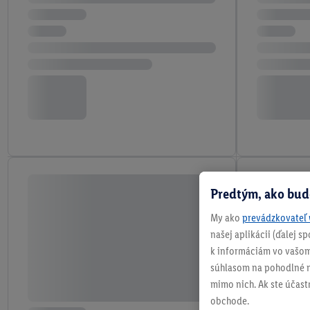
Predtým, ako bud
My ako
prevádzkovateľ 
našej aplikácii (ďalej 
k informáciám vo vašom
súhlasom na pohodlné na
mimo nich. Ak ste účast
obchode.