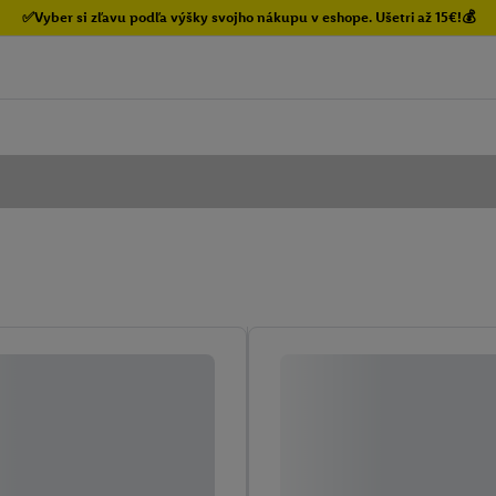
✅Vyber si zľavu podľa výšky svojho nákupu v eshope. Ušetri až 15€!💰