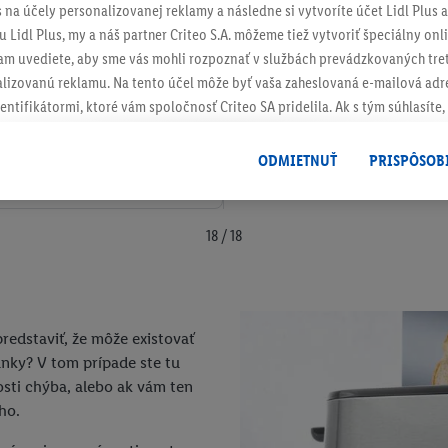
s na účely personalizovanej reklamy a následne si vytvoríte účet Lidl Plus a
 Lidl Plus, my a náš partner Criteo S.A. môžeme tiež vytvoriť špeciálny onli
tam uvediete, aby sme vás mohli rozpoznať v službách prevádzkovaných tre
izovanú reklamu. Na tento účel môže byť vaša zaheslovaná e-mailová adre
entifikátormi, ktoré vám spoločnosť Criteo SA pridelila. Ak s tým súhlasíte, 
klamy na produkty, o ktoré ste prejavili záujem (napr. vložením produktu do
le nie jeho zakúpením), sa môžu zobrazovať aj na rôznych zariadeniach a 
ODMIETNUŤ
PRISPÔSOB
 možno priradiť niekoľko koncových zariadení alebo používanie viacerých 
hovanej e-mailovej adresy a prípadne ďalších identifikátorov/identifikáto
ispozícii.
18 / 18
žete povoliť jednotlivé účely a nájsť ďalšie informácie o podmienkach sp
Odmietnuť
" môžete povoliť iba používanie potrebných technológií. Kliknut
acúvaním na všetky vyššie uvedené účely. Ďalšie informácie vrátane inform
redstaviť, že môže existovať
ašom práve kedykoľvek odvolať súhlas s účinnosťou do budúcnosti nájdet
anky? V tom prípade ste tu
ov
.
Imprint nájdete tu.
ti chýba, alebo ak vám ten
ho.