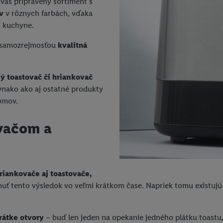
 vás pripravený sortiment s
v
v rôznych farbách, vďaka
j kuchyne.
je samozrejmosťou
kvalitná
ý toastovač či hriankovač
nako ako aj ostatné produkty
omov.
ovačom a
riankovače aj toastovače,
ť tento výsledok vo veľmi krátkom čase. Napriek tomu existujú u
rátke otvory
– buď len jeden na opekanie jedného plátku toastu,