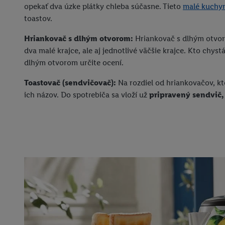
opekať dva úzke plátky chleba súčasne. Tieto
malé kuchyn
toastov.
Hriankovač s dlhým otvorom:
Hriankovač s dlhým otvoro
dva malé krajce, ale aj jednotlivé väčšie krajce. Kto chys
dlhým otvorom určite ocení.
Toastovač (sendvičovač):
Na rozdiel od hriankovačov, kt
ich názov. Do spotrebiča sa vloží už
pripravený sendvič,