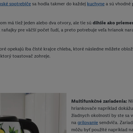
ské spotrebiče
sa hodia takmer do každej
kuchyne
a sú vhodné p
m má tiež jeden alebo dva otvory, ale tie sú
dlhšie ako priemer
tá raňajky pre väčší počet ľudí, a preto potrebuje veľa hrianok na
oré opekajú iba čisté krajce chleba, ktoré následne môžete oblož
ktorý toastovač zohreje.
Multifunkčné zariadenia:
Ni
hriankovače napríklad dokáž
žiadnych okolností by ste sa
na
grilovanie
sendviča. Zariad
môžu byť použité napríklad n