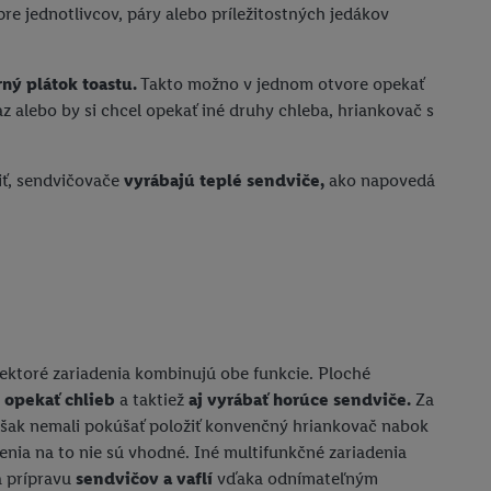
re jednotlivcov, páry alebo príležitostných jedákov
ný plátok toastu.
Takto možno v jednom otvore opekať
raz alebo by si chcel opekať iné druhy chleba, hriankovač s
iť, sendvičovače
vyrábajú teplé sendviče,
ako napovedá
ektoré zariadenia kombinujú obe funkcie. Ploché
u
opekať chlieb
a taktiež
aj vyrábať horúce sendviče.
Za
 však nemali pokúšať položiť konvenčný hriankovač nabok
enia na to nie sú vhodné. Iné multifunkčné zariadenia
a prípravu
sendvičov a vaflí
vďaka odnímateľným