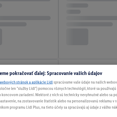
eme pokračovať ďalej: Spracovanie vašich údajov
webových stránok a aplikácie Lidl
spracúvame vaše údaje na našich webový
spoločne len "služby Lidl") pomocou rôznych technológií, ktoré sa používajú
 koncovom zariadení. Niektoré z nich sú technicky nevyhnutné alebo sa po
stavenie, na zostavovanie štatistík alebo na personalizovanú reklamu v rá
níkom programu Lidl Plus, na tieto účely sa spracúvajú aj údaje z vášho n