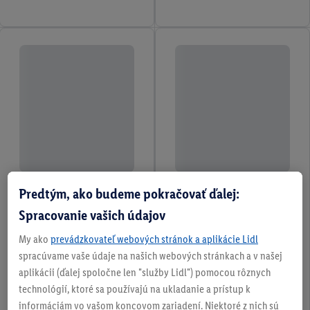
Predtým, ako budeme pokračovať ďalej:
Spracovanie vašich údajov
My ako
prevádzkovateľ webových stránok a aplikácie Lidl
spracúvame vaše údaje na našich webových stránkach a v našej
aplikácii (ďalej spoločne len "služby Lidl") pomocou rôznych
technológií, ktoré sa používajú na ukladanie a prístup k
informáciám vo vašom koncovom zariadení. Niektoré z nich sú