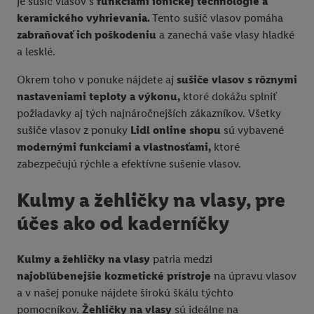
je sušič vlasov s
funkciami ionickej technológie a
keramického vyhrievania.
Tento sušič vlasov pomáha
zabraňovať ich poškodeniu
a zanechá vaše vlasy hladké
a lesklé.
Okrem toho v ponuke nájdete aj
sušiče vlasov s rôznymi
nastaveniami teploty a výkonu,
ktoré dokážu splniť
požiadavky aj tých najnáročnejších zákazníkov. Všetky
sušiče vlasov z ponuky
Lidl online shopu
sú vybavené
modernými funkciami a vlastnosťami,
ktoré
zabezpečujú rýchle a efektívne sušenie vlasov.
Kulmy a žehličky na vlasy, pre
účes ako od kaderníčky
Kulmy a žehličky na vlasy
patria medzi
najobľúbenejšie kozmetické prístroje
na úpravu vlasov
a v našej ponuke nájdete širokú škálu týchto
pomocníkov.
Žehličky na vlasy
sú ideálne na