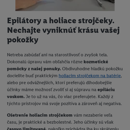
Epilátory a holiace strojčeky.
Nechajte vyniknúť krásu vašej
pokožky
Netreba zabúdať ani na starostlivosť o zvyšok tela.
Dokonalú úpravu vám obľahčia rôzne
kozmetické
pomôcky z našej ponuky.
Obdivuhodne hladkú pokožku
docielite buď praktickým
holiacim strojčekom na batérie
,
alebo pre odvážnejších, ktorí preferujú dlhodobejšie
účinky máme možnosť zvoliť si aj súpravu na
epiláciu
voskom.
Je to už na vás, čo viac preferujete. Každý z
týchto prístrojov má svoje pozitíva a zároveň aj negatíva.
Ošetrenie holiacim strojčekom
vám nezaberie veľa
času, je praktické a bezbolestné. Jeho účinky sú však
časovo limitované,
nakoľko prichádza iba ku skráteniu