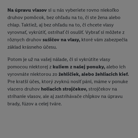
Na úpravu vlasov
si u nás vyberiete rovno niekoľko
druhov pomôcok, bez ohľadu na to, či ste žena alebo
chlap. Taktiež, aj bez ohľadu na to, či chcete vlasy
vyrovnať, vykrútiť, ostrihať či osušiť. Vybrať si môžete z
rôznych druhov
sušičov na vlasy,
ktoré vám zabezpečia
základ krásneho účesu.
Potom je už na vašej nálade, či si vykrútite vlasy
pomocou niektorej z
kuliem z našej ponuky,
alebo ich
vyrovnáte niektorou zo
žehličiek, alebo žehliacich kief.
Pre kratší účes, ktorý zvyknú nosiť páni, máme v ponuke
viacero druhov
holiacich strojčekov,
strojčekov na
strihanie vlasov, ale aj zastrihávače chĺpkov na úpravu
brady, fúzov a celej tváre.