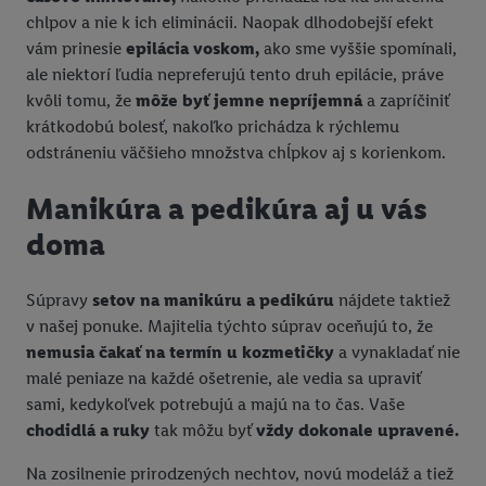
chlpov a nie k ich eliminácii. Naopak dlhodobejší efekt
vám prinesie
epilácia voskom,
ako sme vyššie spomínali,
ale niektorí ľudia nepreferujú tento druh epilácie, práve
kvôli tomu, že
môže byť jemne nepríjemná
a zapríčiniť
krátkodobú bolesť, nakoľko prichádza k rýchlemu
odstráneniu väčšieho množstva chĺpkov aj s korienkom.
Manikúra a pedikúra aj u vás
doma
Súpravy
setov na manikúru a pedikúru
nájdete taktiež
v našej ponuke. Majitelia týchto súprav oceňujú to, že
nemusia čakať na termín u kozmetičky
a vynakladať nie
malé peniaze na každé ošetrenie, ale vedia sa upraviť
sami, kedykoľvek potrebujú a majú na to čas. Vaše
chodidlá a ruky
tak môžu byť
vždy dokonale upravené.
Na zosilnenie prirodzených nechtov, novú modeláž a tiež