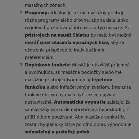
masážnych zónach.
Programy:
Ideálne je, ak má masážny prístroj
rôzne programy alebo úrovne, aby sa dala ľahko
regulovať požadovaná intenzita a typ masáže. Pri
prístrojoch na masáž Shiatsu
by malo byť možné
meniť smer otáčania masážnych hláv,
aby sa
ošetrenie prispôsobilo individuálnym
preferenciám.
Doplnkové funkcie:
Masáž je obzvlášť príjemná
a uvoľňujúca, ak masážne podložky alebo iné
masážne prístroje disponujú aj
tepelnou
funkciou
alebo infračerveným svetlom. Intenzita
funkcie ohrevu by mala byť tiež čo najviac
nastaviteľná.
Automatické vypnutie
zaisťuje, že
sa masážny vankúšik neprehreje a nepoškodí pri
príliš dlhom používaní. Aby masážne vankúšiky
zostali hygienicky čisté po dlhú dobu, výhodou je
snímateľný a prateľný poťah.