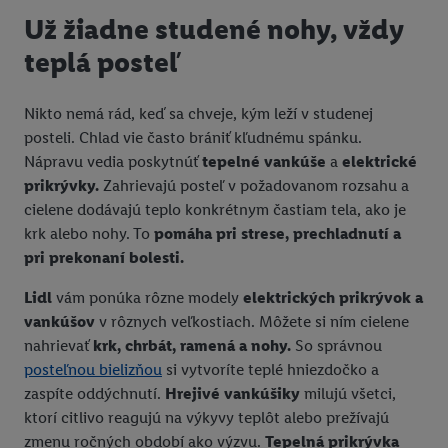
Už žiadne studené nohy, vždy
teplá posteľ
Nikto nemá rád, keď sa chveje, kým leží v studenej
posteli. Chlad vie často brániť kľudnému spánku.
Nápravu vedia poskytnúť
tepelné vankúše
a
elektrické
prikrývky.
Zahrievajú posteľ v požadovanom rozsahu a
cielene dodávajú teplo konkrétnym častiam tela, ako je
krk alebo nohy. To
pomáha pri strese, prechladnutí a
pri prekonaní bolesti.
Lidl
vám ponúka rôzne modely
elektrických prikrývok a
vankúšov
v rôznych veľkostiach. Môžete si ním cielene
nahrievať
krk, chrbát, ramená a nohy.
So správnou
posteľnou bielizňou
si vytvoríte teplé hniezdočko a
zaspíte oddýchnutí.
Hrejivé vankúšiky
milujú všetci,
ktorí citlivo reagujú na výkyvy teplôt alebo prežívajú
zmenu ročných období ako výzvu.
Tepelná prikrývka