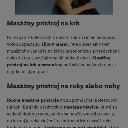
Masážny prístroj na krk
Pri napätí a bolestiach v oblasti šije a ramien je dobrou
voľbou špeciálny
šijový masér.
Tento špeciálny tvar
masážneho vankúša na krk je ergonomicky prispôsobený
oblasti krku a zvyčajne sa dá ľahko fixovať.
Masážny
prístroj na krk a ramená
sa nešmýka a možno ho nosiť
napríklad aj pri práci.
Masážny prístroj na ruky alebo nohy
Ručné masážne prístroje
môžu pomôcť pri bolestivých
rukách. Buď ide o jednotlivé
masážne hlavice,
ktoré sú
vedené druhou rukou, alebo sa používa akási rukavica,
do ktorej je ruka vložená na automatickú masáž ruky.
Podobne fungujú aj
prístroje na masáž chodidiel,
ktoré