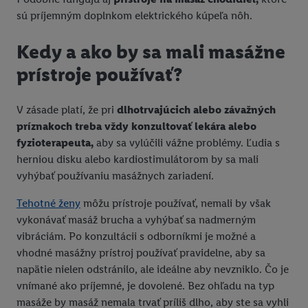
sú príjemným doplnkom elektrického kúpeľa nôh.
Kedy a ako by sa mali masážne
prístroje používať?
V zásade platí, že pri
dlhotrvajúcich alebo závažných
príznakoch treba vždy konzultovať lekára alebo
fyzioterapeuta,
aby sa vylúčili vážne problémy. Ľudia s
herniou disku alebo kardiostimulátorom by sa mali
vyhýbať používaniu masážnych zariadení.
Tehotné ženy
môžu prístroje používať, nemali by však
vykonávať masáž brucha a vyhýbať sa nadmerným
vibráciám. Po konzultácii s odborníkmi je možné a
vhodné masážny prístroj používať pravidelne, aby sa
napätie nielen odstránilo, ale ideálne aby nevzniklo. Čo je
vnímané ako príjemné, je dovolené. Bez ohľadu na typ
masáže by masáž nemala trvať príliš dlho, aby ste sa vyhli