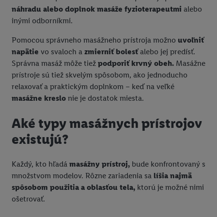
náhradu alebo doplnok masáže fyzioterapeutmi
alebo
inými odborníkmi.
Pomocou správneho masážneho prístroja možno
uvoľniť
napätie
vo svaloch a
zmierniť bolesť
alebo jej predísť.
Správna masáž môže tiež
podporiť krvný obeh.
Masážne
prístroje sú tiež skvelým spôsobom, ako jednoducho
relaxovať a praktickým doplnkom – keď na veľké
masážne kreslo
nie je dostatok miesta.
Aké typy masážnych prístrojov
existujú?
Každý, kto hľadá
masážny prístroj,
bude konfrontovaný s
množstvom modelov. Rôzne zariadenia sa
líšia najmä
spôsobom použitia a oblasťou tela,
ktorú je možné nimi
ošetrovať.