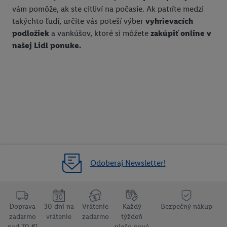
vám pomôže, ak ste citliví na počasie. Ak patríte medzi
takýchto ľudí, určite vás poteší výber
vyhrievacích
podložiek
a vankúšov, ktoré si môžete
zakúpiť online v
našej Lidl ponuke.
Odoberaj Newsletter!
Doprava
30 dní na
Vrátenie
Každý
Bezpečný nákup
zadarmo
vrátenie
zadarmo
týždeň
nad 70 €¹
niečo nové