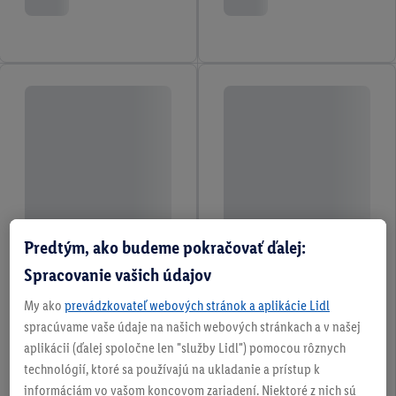
Predtým, ako budeme pokračovať ďalej:
Spracovanie vašich údajov
My ako
prevádzkovateľ webových stránok a aplikácie Lidl
spracúvame vaše údaje na našich webových stránkach a v našej
aplikácii (ďalej spoločne len "služby Lidl") pomocou rôznych
technológií, ktoré sa používajú na ukladanie a prístup k
informáciám vo vašom koncovom zariadení. Niektoré z nich sú