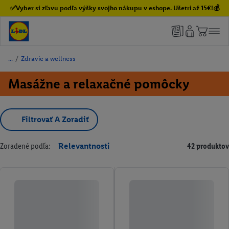
✅Vyber si zľavu podľa výšky svojho nákupu v eshope. Ušetri až 15€!💰
/
Zdravie a wellness
Masážne a relaxačné pomôcky
Filtrovať A Zoradiť
Zoradené podľa:
Relevantnosti
42 produktov