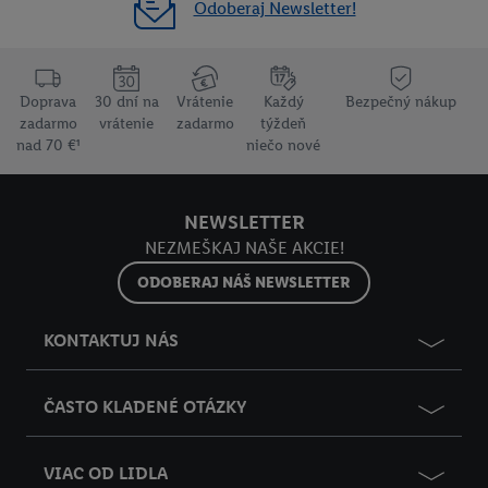
Odoberaj Newsletter!
Doprava
30 dní na
Vrátenie
Každý
Bezpečný nákup
zadarmo
vrátenie
zadarmo
týždeň
nad 70 €¹
niečo nové
NEWSLETTER
NEZMEŠKAJ NAŠE AKCIE!
ODOBERAJ NÁŠ NEWSLETTER
KONTAKTUJ NÁS
ČASTO KLADENÉ OTÁZKY
VIAC OD LIDLA