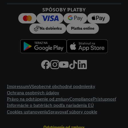
SPÔSOBY PLATBY
Na dobierku
Platba online
Právne informácie
Impressum
Všeobecné obchodné podmienky
Ochrana osobných údajov
Právo na odstúpenie od zmluvy
Compliance
Prístupnosť
Informácie o batériách podľa nariadenia EÚ
Cookies ustanovenia
Spravovať súbory cookie
Odstúpenie od zmluvy