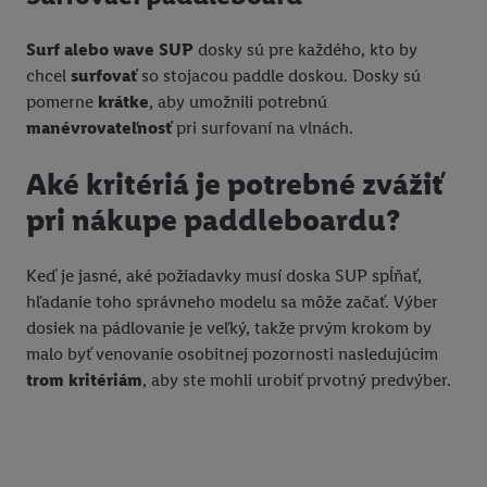
obchode, ale nie jeho zakúpením), sa môžu zobrazovať aj na
rôznych zariadeniach a v rôznych službách spoločnosti Lidl ak
Surf alebo wave SUP
dosky sú pre každého, kto by
vám možno priradiť niekoľko koncových zariadení alebo
chcel
surfovať
so stojacou paddle doskou. Dosky sú
používanie viacerých služieb spoločnosti Lidl, pomocou vašej
pomerne
krátke
, aby umožnili potrebnú
hashovanej e-mailovej adresy a prípadne ďalších
manévrovateľnosť
pri surfovaní na vlnách.
identifikátorov/identifikátorov, ktoré má spoločnosť Criteo SA k
dispozícii.
Aké kritériá je potrebné zvážiť
V časti "
Prispôsobiť
" môžete povoliť jednotlivé účely a nájsť
ďalšie informácie o podmienkach spracúvania osobných
pri nákupe paddleboardu?
údajov.
Kliknutím na možnosť "
Odmietnuť
" môžete povoliť iba
Keď je jasné, aké požiadavky musí doska SUP spĺňať,
používanie potrebných technológií. Kliknutím na "
Súhlasím
"
hľadanie toho správneho modelu sa môže začať. Výber
vyjadríte súhlas so spracúvaním na všetky vyššie uvedené účely.
dosiek na pádlovanie je veľký, takže prvým krokom by
Ďalšie informácie vrátane informácií o dobe uchovávania
malo byť venovanie osobitnej pozornosti nasledujúcim
údajov a Vašom práve kedykoľvek odvolať súhlas s účinnosťou
trom kritériám
, aby ste mohli urobiť prvotný predvýber.
do budúcnosti nájdete v našich
zásadách ochrany osobných
údajov
.
Imprint nájdete tu.