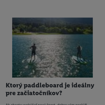
Ktorý paddleboard je ideálny
pre začiatočníkov?
Ak chcete vyskúšať nový šport, dobre vám poslúži