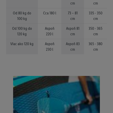
cm
cm
Od 80 kg do
Cca 180 l
73 – 81
335 - 350
100 kg
cm
cm
Od 100 kg do
Aspoň
Aspoň 81
350 - 365
120 kg
220 l
cm
cm
Viac ako 120 kg
Aspoň
Aspoň 83
365 - 380
230 l
cm
cm