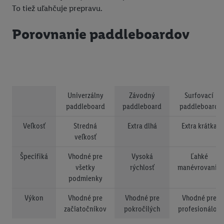
To tiež uľahčuje prepravu.
Porovnanie paddleboardov
Univerzálny
Závodný
Surfovací
paddleboard
paddleboard
paddleboard
Veľkosť
Stredná
Extra dlhá
Extra krátka
veľkosť
Špecifiká
Vhodné pre
Vysoká
Ľahké
všetky
rýchlosť
manévrovanie
podmienky
Výkon
Vhodné pre
Vhodné pre
Vhodné pre
začiatočníkov
pokročilých
profesionálov