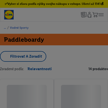
✅Vyber si zľavu podľa výšky svojho nákupu v eshope. Ušetri až 15€!💰
/
Vodné športy
Paddleboardy
Filtrovať A Zoradiť
Zoradené podľa:
Relevantnosti
14 produktov