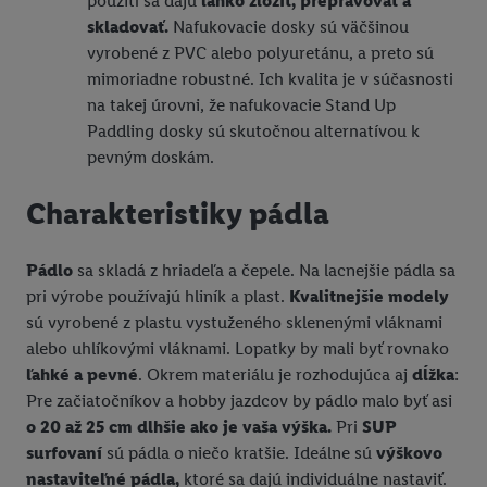
použití sa dajú
ľahko zložiť, prepravovať a
skladovať.
Nafukovacie dosky sú väčšinou
vyrobené z PVC alebo polyuretánu, a preto sú
mimoriadne robustné. Ich kvalita je v súčasnosti
na takej úrovni, že nafukovacie Stand Up
Paddling dosky sú skutočnou alternatívou k
pevným doskám.
Charakteristiky pádla
Pádlo
sa skladá z hriadeľa a čepele. Na lacnejšie pádla sa
pri výrobe používajú hliník a plast.
Kvalitnejšie modely
sú vyrobené z plastu vystuženého sklenenými vláknami
alebo uhlíkovými vláknami. Lopatky by mali byť rovnako
ľahké a pevné
. Okrem materiálu je rozhodujúca aj
dĺžka
:
Pre začiatočníkov a hobby jazdcov by pádlo malo byť asi
o 20 až 25 cm dlhšie ako je vaša výška.
Pri
SUP
surfovaní
sú pádla o niečo kratšie. Ideálne sú
výškovo
nastaviteľné pádla,
ktoré sa dajú individuálne nastaviť.