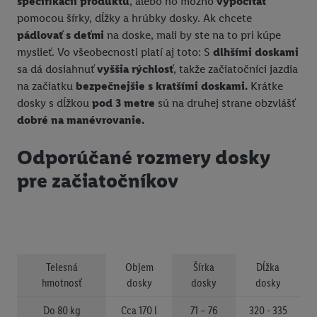
špecifikácii produktu
, alebo ho možno
vypočítať
pomocou šírky, dĺžky a hrúbky dosky. Ak chcete
pádlovať s deťmi
na doske, mali by ste na to pri kúpe
myslieť. Vo všeobecnosti platí aj toto: S
dlhšími doskami
sa dá dosiahnuť
vyššia rýchlosť
, takže začiatočníci jazdia
na začiatku
bezpečnejšie s kratšími doskami.
Krátke
dosky s dĺžkou
pod 3 metre
sú na druhej strane obzvlášť
dobré na manévrovanie.
Odporúčané rozmery dosky
pre začiatočníkov
Telesná
Objem
Šírka
Dĺžka
hmotnosť
dosky
dosky
dosky
Do 80 kg
Cca 170 l
71 – 76
320 - 335