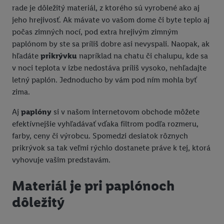
rade je dôležitý materiál, z ktorého sú vyrobené ako aj
jeho hrejivosť. Ak mávate vo vašom dome či byte teplo aj
počas zimných nocí, pod extra hrejivým zimným
paplónom by ste sa príliš dobre asi nevyspali. Naopak, ak
hľadáte
prikrývku
napríklad na chatu či chalupu, kde sa
v noci teplota v izbe nedostáva príliš vysoko, nehľadajte
letný paplón. Jednoducho by vám pod ním mohla byť
zima.
Aj
paplóny
si v našom internetovom obchode môžete
efektívnejšie vyhľadávať vďaka filtrom podľa rozmeru,
farby, ceny či výrobcu. Spomedzi desiatok rôznych
prikrývok sa tak veľmi rýchlo dostanete práve k tej, ktorá
vyhovuje vašim predstavám.
Materiál je pri paplónoch
dôležitý