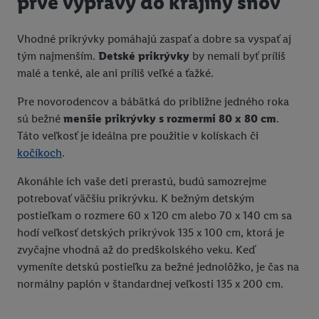
prvé výpravy do krajiny snov
Vhodné prikrývky pomáhajú zaspať a dobre sa vyspať aj
tým najmenším.
Detské prikrývky
by nemali byť príliš
malé a tenké, ale ani príliš veľké a ťažké.
Pre novorodencov a bábätká do približne jedného roka
sú bežné
menšie prikrývky s rozmermi 80 x 80 cm
.
Táto veľkosť je ideálna pre použitie v kolískach či
kočíkoch
.
Akonáhle ich vaše deti prerastú, budú samozrejme
potrebovať väčšiu prikrývku. K bežným detským
postieľkam o rozmere 60 x 120 cm alebo 70 x 140 cm sa
hodí veľkosť detských prikrývok 135 x 100 cm, ktorá je
zvyčajne vhodná až do predškolského veku. Keď
vymeníte detskú postieľku za bežné jednolôžko, je čas na
normálny paplón v štandardnej veľkosti 135 x 200 cm.