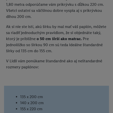
1,80 metra odporúčame vám prikrývku s dĺžkou 220 cm.
Všetci ostatní sa väčšinou dobre vyspia aj s prikrývkou
dlhou 200 cm.
Ak si nie ste istí, akú šírku by mal mať váš paplón, môžete
sa riadiť jednoduchým pravidlom, že si objednáte taký,
ktorý je približne
o 50 cm širší ako matrac.
Pre
jednolôžko so šírkou 90 cm sú teda ideálne štandardné
šírky od 135 cm do 155 cm.
V Lidli vám ponúkame štandardné ako aj neštandardné
rozmery paplónov:
135 x 200 cm
140 x 200 cm
155 x 220 cm