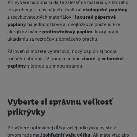
Pri výbere paplóna si dajte záležať na materiáli, z ktorého
je vyrobený. U nás nájdete kvalitné
ekologické paplóny
z recyklovateľných materiálov i
luxusné páperové
paplóny
na jednolôžkové aj dvojlôžkové postele. Pre
alergikov máme
protiroztočový paplón
, ktorý bráni
ukladaniu sa roztočov z domáceho prachu.
Zároveň si môžete vybrať svoj nový paplón aj podľa
ročného obdobia. V ponuke máme
zimné
aj
celoročné
paplóny
s letnou a zimnou stranou.
Vyberte si správnu veľkosť
prikrývky
Pri výbere optimálnej dĺžky vašej prikrývky by ste v
prvom rade mali
zohľadniť vašu výšku
. Ak máte viac ako