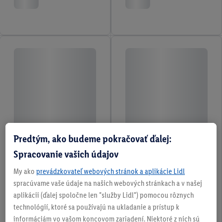
Predtým, ako budeme pokračovať ďalej:
Spracovanie vašich údajov
My ako
prevádzkovateľ webových stránok a aplikácie Lidl
spracúvame vaše údaje na našich webových stránkach a v našej
aplikácii (ďalej spoločne len "služby Lidl") pomocou rôznych
technológií, ktoré sa používajú na ukladanie a prístup k
informáciám vo vašom koncovom zariadení. Niektoré z nich sú