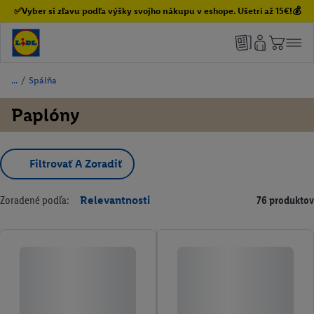
✅Vyber si zľavu podľa výšky svojho nákupu v eshope. Ušetri až 15€!💰
/
Spálňa
Paplóny
Filtrovať A Zoradiť
Zoradené podľa:
Relevantnosti
76 produktov