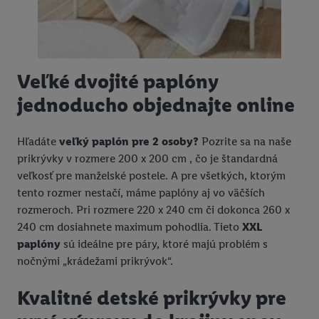
Veľké dvojité paplóny
jednoducho objednajte online
Hľadáte
veľký paplón pre 2 osoby?
Pozrite sa na naše
prikrývky v rozmere 200 x 200 cm , čo je štandardná
veľkosť pre manželské postele. A pre všetkých, ktorým
tento rozmer nestačí, máme paplóny aj vo väčších
rozmeroch. Pri rozmere 220 x 240 cm či dokonca 260 x
240 cm dosiahnete maximum pohodlia. Tieto
XXL
paplóny
sú ideálne pre páry, ktoré majú problém s
nočnými „krádežami prikrývok“.
Kvalitné detské prikrývky pre