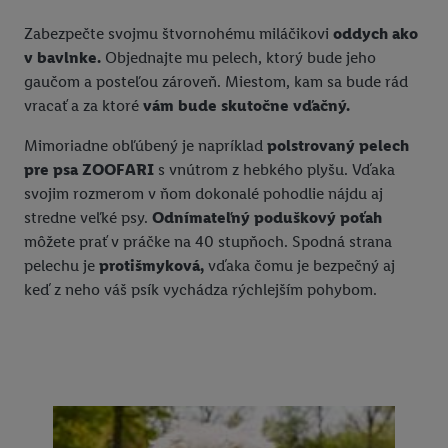
Zabezpečte svojmu štvornohému miláčikovi
oddych ako
v bavlnke.
Objednajte mu pelech, ktorý bude jeho
gaučom a posteľou zároveň. Miestom, kam sa bude rád
vracať a za ktoré
vám bude skutočne vďačný.
Mimoriadne obľúbený je napríklad
polstrovaný pelech
pre psa ZOOFARI
s vnútrom z hebkého plyšu. Vďaka
svojim rozmerom v ňom dokonalé pohodlie nájdu aj
stredne veľké psy.
Odnímateľný poduškový poťah
môžete prať v práčke na 40 stupňoch. Spodná strana
pelechu je
protišmyková,
vďaka čomu je bezpečný aj
keď z neho váš psík vychádza rýchlejším pohybom.