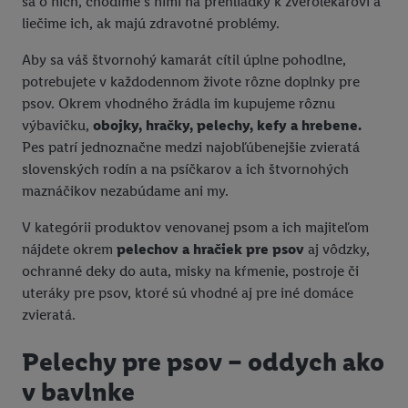
sa o nich, chodíme s nimi na prehliadky k zverolekárovi a
liečime ich, ak majú zdravotné problémy.
Aby sa váš štvornohý kamarát cítil úplne pohodlne,
potrebujete v každodennom živote rôzne doplnky pre
psov. Okrem vhodného žrádla im kupujeme rôznu
výbavičku,
obojky, hračky, pelechy, kefy a hrebene.
Pes patrí jednoznačne medzi najobľúbenejšie zvieratá
slovenských rodín a na psíčkarov a ich štvornohých
maznáčikov nezabúdame ani my.
V kategórii produktov venovanej psom a ich majiteľom
nájdete okrem
pelechov a hračiek pre psov
aj vôdzky,
ochranné deky do auta, misky na kŕmenie, postroje či
uteráky pre psov, ktoré sú vhodné aj pre iné domáce
zvieratá.
Pelechy pre psov – oddych ako
v bavlnke