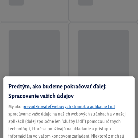
Predtým, ako budeme pokračovať ďalej:
Spracovanie vašich údajov
My ako
prevádzkovateľ webových stránok a aplikácie Lidl
spracúvame vaše údaje na našich webových stránkach a v našej
aplikácii (ďalej spoločne len "služby Lidl") pomocou rôznych
technológií, ktoré sa používajú na ukladanie a prístup k
informáciám vo vašom koncovom zariadení. Niektoré z nich sú