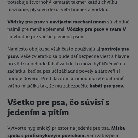
potrebuje štvornohý kamarát takmer každú chvíľku
maznanie, plyšovú deku, veľa hračiek a vôdzku.
Vôdzky pre psov s navíjacím mechanizmom
sú vhodné
najmä pre menšie plemená.
Vôdzky pre psov v tvare V
sú vhodné pre väčšie plemená psov.
Namiesto obojku sa však často používajú aj
postroje pre
psov.
Vaše zvieratko sa bude dať bezpečne viesť a hlavne
ho vôdzka nebude ťahať za krk. To môže byť kľúčové na
začiatku, keď sa pes učí základné povely a zároveň si
buduje dôveru. Pred dažďom a zimou môžete ochrániť
vášho miláčika tak, že mu zabezpečíte
kabát pre psov.
Všetko pre psa, čo súvisí s
jedením a pitím
Vytvorte hygienický priestor na jedenie pre psa.
Miska
spolu s protišmykovým povrchom,
vám zabezpečí