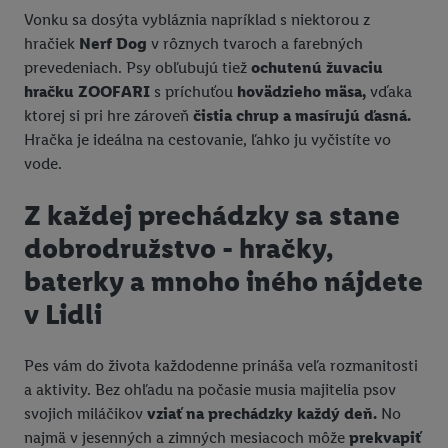
Vonku sa dosýta vybláznia napríklad s niektorou z
hračiek
Nerf Dog
v rôznych tvaroch a farebných
prevedeniach. Psy obľubujú tiež
ochutenú žuvaciu
hračku ZOOFARI
s príchuťou
hovädzieho mäsa,
vďaka
ktorej si pri hre zároveň
čistia chrup a masírujú ďasná.
Hračka je ideálna na cestovanie, ľahko ju vyčistíte vo
vode.
Z každej prechádzky sa stane
dobrodružstvo - hračky,
baterky a mnoho iného nájdete
v Lidli
Pes vám do života každodenne prináša veľa rozmanitosti
a aktivity. Bez ohľadu na počasie musia majitelia psov
svojich miláčikov
vziať na prechádzky každý deň.
No
najmä v jesenných a zimných mesiacoch môže
prekvapiť