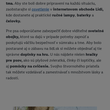
tma.
Aby ste boli dobre pripravení na každú situáciu,
zaobstarajte si
osvetlenie
v
internetovom obchode Lidl,
kde dostanete aj praktické
ručné lampy
,
baterky
a
čelovky.
Pre psa odporúčame zabezpečiť dobre viditeľné
svetelné
obojky,
ktoré sa dajú v prípade potreby zapnúť a
poskytujú väčšiu bezpečnosť v súmraku a tme. Aby bolo
postarané aj o zábavu na lidl.sk si môžete objednať aj tie
správne
doplnky na hru.
U nás nájdete nielen
hračky
pre psov,
ako sú plyšové zvieratká, činky či loptičky, ale
aj
pomôcky na cvičenie.
Svojho štvornohého priateľa
tak môžete vzdelávať a zamestnávať s množstvom lásky a
radosti.