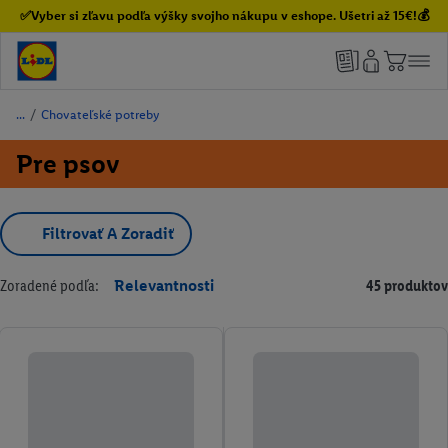
✅Vyber si zľavu podľa výšky svojho nákupu v eshope. Ušetri až 15€!💰
/
Chovateľské potreby
Pre psov
Filtrovať A Zoradiť
Zoradené podľa:
Relevantnosti
45 produktov