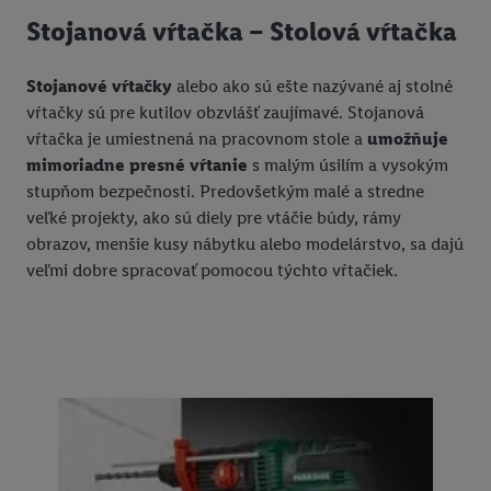
Stojanová vŕtačka – Stolová vŕtačka
Stojanové vŕtačky
alebo ako sú ešte nazývané aj stolné
vŕtačky sú pre kutilov obzvlášť zaujímavé. Stojanová
vŕtačka je umiestnená na pracovnom stole a
umožňuje
mimoriadne presné vŕtanie
s malým úsilím a vysokým
stupňom bezpečnosti. Predovšetkým malé a stredne
veľké projekty, ako sú diely pre vtáčie búdy, rámy
obrazov, menšie kusy nábytku alebo modelárstvo, sa dajú
veľmi dobre spracovať pomocou týchto vŕtačiek.