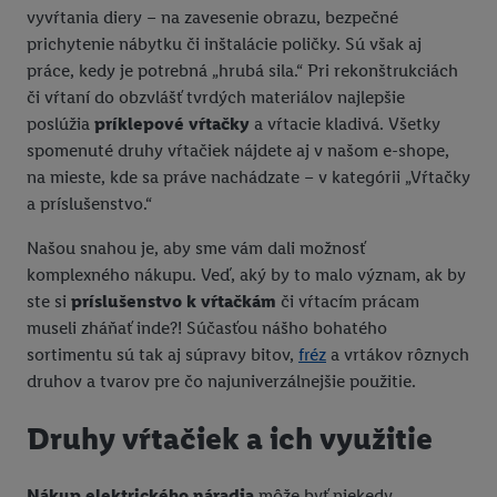
vyvŕtania diery – na zavesenie obrazu, bezpečné
prichytenie nábytku či inštalácie poličky. Sú však aj
práce, kedy je potrebná „hrubá sila.“ Pri rekonštrukciách
či vŕtaní do obzvlášť tvrdých materiálov najlepšie
poslúžia
príklepové vŕtačky
a vŕtacie kladivá. Všetky
spomenuté druhy vŕtačiek nájdete aj v našom e-shope,
na mieste, kde sa práve nachádzate – v kategórii „Vŕtačky
a príslušenstvo.“
Našou snahou je, aby sme vám dali možnosť
komplexného nákupu. Veď, aký by to malo význam, ak by
ste si
príslušenstvo k vŕtačkám
či vŕtacím prácam
museli zháňať inde?! Súčasťou nášho bohatého
sortimentu sú tak aj súpravy bitov,
fréz
a vrtákov rôznych
druhov a tvarov pre čo najuniverzálnejšie použitie.
Druhy vŕtačiek a ich využitie
Nákup elektrického náradia
môže byť niekedy