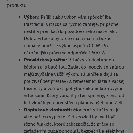
produktu.
Výkon:
Príliš slabý výkon vám spôsobí iba
frustráciu. Vŕtačka sa rýchlo zahreje, prípadne
nestíha prenikať do požadovaného materiálu.
Dobrá vŕtačka by preto mala mať na bežné
domáce použitie výkon aspoň 700 W. Pre
náročnejšiu prácu sa odporúča 1 500 W.
Prevádzkový režim:
Vŕtačky sú dostupné s
káblom aj s batériou. Zatiaľ čo modely so šnúrou
majú zvyčajne väčší výkon, sú ľahšie a dajú sa
používať bez prestávky, remeselníci ťažia z väčšej
flexibility a voľnosti pohybu s akumulátorovými
vŕtačkami. Ktorý variant je ten správny, závisí od
individuálnych predstáv a plánovaných operácií.
Doplnkové vlastnosti:
Moderné vŕtačky majú
viac než len vypínač. K dispozícii by mali byť
rôzne funkcie, ktoré zabezpečia, že práca so
zariadením bude pohodlná, bezpečná a efektívna.