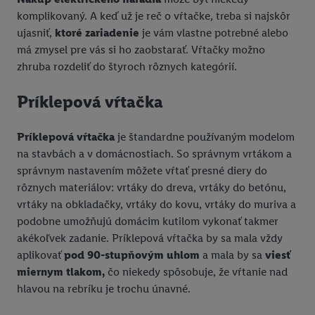
komplikovaný. A keď už je reč o vŕtačke, treba si najskôr
ujasniť,
ktoré zariadenie
je vám vlastne potrebné alebo
má zmysel pre vás si ho zaobstarať. Vŕtačky možno
zhruba rozdeliť do štyroch rôznych kategórií.
Príklepová vŕtačka
Príklepová vŕtačka
je štandardne používaným modelom
na stavbách a v domácnostiach. So správnym vrtákom a
správnym nastavením môžete vŕtať presné diery do
rôznych materiálov: vrtáky do dreva, vrtáky do betónu,
vrtáky na obkladačky, vrtáky do kovu, vrtáky do muriva a
podobne umožňujú domácim kutilom vykonať takmer
akékoľvek zadanie. Príklepová vŕtačka by sa mala vždy
aplikovať
pod 90-stupňovým uhlom
a mala by sa
viesť
miernym tlakom,
čo niekedy spôsobuje, že vŕtanie nad
hlavou na rebríku je trochu únavné.