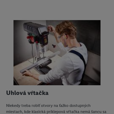
Uhlová vŕtačka
Niekedy treba robiť otvory na ťažko dostupných
miestach, kde klasická príklepová vŕtačka nemá šancu sa