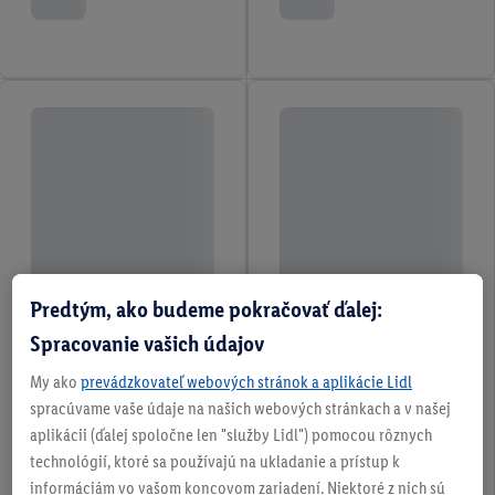
Predtým, ako budeme pokračovať ďalej:
Spracovanie vašich údajov
My ako
prevádzkovateľ webových stránok a aplikácie Lidl
spracúvame vaše údaje na našich webových stránkach a v našej
aplikácii (ďalej spoločne len "služby Lidl") pomocou rôznych
technológií, ktoré sa používajú na ukladanie a prístup k
informáciám vo vašom koncovom zariadení. Niektoré z nich sú