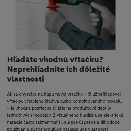
Hľadáte vhodnú vŕtačku?
Neprehliadnite ich dôležité
vlastnosti
Ak sa chystáte na kúpu novej vŕtačky – či už príklepovej
vŕtačky, vŕtacieho kladiva alebo kombinovaného modelu
– je vhodné pozrieť sa bližšie na produktové detaily
jednotlivých modelov. Z vizuálneho hľadiska sa elektrické
náradie často takmer nelíši, ale pre úspešné a dlhodobé
používanie sú rozhodujúce nasledujúce vlastnosti