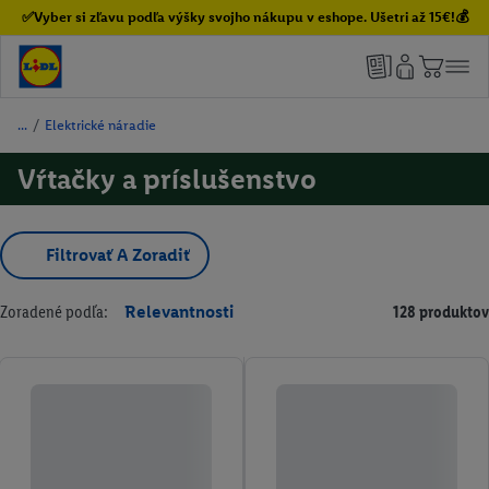
✅Vyber si zľavu podľa výšky svojho nákupu v eshope. Ušetri až 15€!💰
/
Elektrické náradie
Vŕtačky a príslušenstvo
Filtrovať A Zoradiť
Zoradené podľa:
Relevantnosti
128 produktov