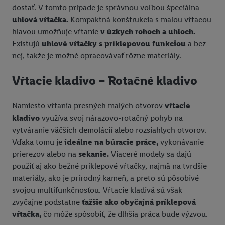
dostať. V tomto prípade je správnou voľbou špeciálna
uhlová vŕtačka.
Kompaktná konštrukcia s malou vŕtacou
hlavou umožňuje vŕtanie
v úzkych rohoch a uhloch.
Existujú
uhlové vŕtačky s príklepovou funkciou
a bez
nej, takže je možné opracovávať rôzne materiály.
Vŕtacie kladivo – Rotačné kladivo
Namiesto vŕtania presných malých otvorov
vŕtacie
kladivo
využíva svoj nárazovo-rotačný pohyb na
vytváranie väčších demolácií alebo rozsiahlych otvorov.
Vďaka tomu je
ideálne na búracie práce,
vykonávanie
prierezov alebo na
sekanie.
Viaceré modely sa dajú
použiť aj ako bežné príklepové vŕtačky, najmä na tvrdšie
materiály, ako je prírodný kameň, a preto sú pôsobivé
svojou multifunkčnosťou. Vŕtacie kladivá sú však
zvyčajne podstatne
ťažšie ako obyčajná príklepová
vŕtačka,
čo môže spôsobiť, že dlhšia práca bude výzvou.