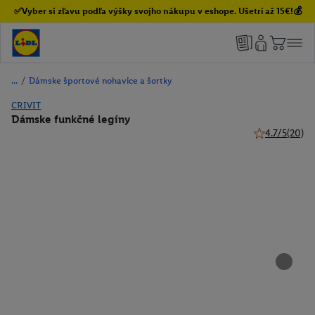
✅Vyber si zľavu podľa výšky svojho nákupu v eshope. Ušetri až 15€!💰
/
Dámske športové nohavice a šortky
CRIVIT
Dámske funkčné legíny
4.7/5
(20)
4.7 z 5 hviezd