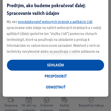
Predtým, ako budeme pokračovať ďalej:
Zistite svoju veľkosť
Spracovanie vašich údajov
My ako
prevádzkovateľ webových stránok a aplikácie Lidl
O produkte
spracúvame vaše údaje na našich webových stránkach a v našej
aplikácii (ďalej spoločne len "služby Lidl") pomocou rôznych
technológií, ktoré sa používajú na ukladanie a prístup k
informáciám vo vašom koncovom zariadení. Niektoré z nich sú
technicky nevyhnutné alebo sa používajú s vaším súhlasom na
pohodlné nastavenie, na zostavovanie štatistík alebo na
personalizovanú reklamu v rámci služieb Lidl aj mimo nich. Ak
SÚHLASÍM
ste účastníkom programu Lidl Plus, na tieto účely sa spracúvajú
aj údaje z vášho nákupného správania v obchode.
PRISPÔSOBIŤ
Ak tu udelíte svoj súhlas na účely personalizovanej reklamy a
Odoberaj Newsletter!
následne si vytvoríte účet Lidl Plus alebo sa prihlásite do svojho
ODMIETNUŤ
existujúceho účtu Lidl Plus, my a náš partner Criteo S.A. môžeme
tiež vytvoriť špeciálny online identifikátor z e-mailovej adresy,
ktorú tam uvediete, aby sme vás mohli rozpoznať v službách
Doprava
30 dní na
Vrátenie
Každý
Bezpečný nákup
zadarmo
vrátenie
zadarmo
týždeň
prevádzkovaných tretími stranami a zobrazovať vám