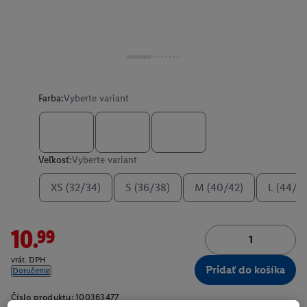
Farba:
Vyberte variant
Veľkosť:
Vyberte variant
XS (32/34)
S (36/38)
M (40/42)
L (44/4
10.99
vrát. DPH
Pridať do košíka
Doručenie
Číslo produktu:
100363477