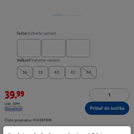
Farba:
Vyberte variant
Veľkosť:
Vyberte variant
36
38
40
42
44
39.99
vrát. DPH
Pridať do košíka
Doručenie
Číslo produktu:
100367818