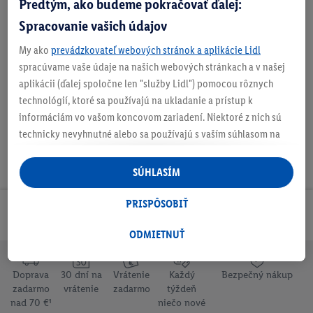
Predtým, ako budeme pokračovať ďalej:
Zistite svoju veľkosť
Spracovanie vašich údajov
My ako
prevádzkovateľ webových stránok a aplikácie Lidl
O produkte
spracúvame vaše údaje na našich webových stránkach a v našej
aplikácii (ďalej spoločne len "služby Lidl") pomocou rôznych
technológií, ktoré sa používajú na ukladanie a prístup k
informáciám vo vašom koncovom zariadení. Niektoré z nich sú
technicky nevyhnutné alebo sa používajú s vaším súhlasom na
pohodlné nastavenie, na zostavovanie štatistík alebo na
personalizovanú reklamu v rámci služieb Lidl aj mimo nich. Ak
SÚHLASÍM
ste účastníkom programu Lidl Plus, na tieto účely sa spracúvajú
aj údaje z vášho nákupného správania v obchode.
PRISPÔSOBIŤ
Odoberaj Newsletter!
Ak tu udelíte svoj súhlas na účely personalizovanej reklamy a
následne si vytvoríte účet Lidl Plus alebo sa prihlásite do svojho
ODMIETNUŤ
existujúceho účtu Lidl Plus, my a náš partner Criteo S.A. môžeme
tiež vytvoriť špeciálny online identifikátor z e-mailovej adresy,
Doprava
30 dní na
Vrátenie
Každý
Bezpečný nákup
ktorú tam uvediete, aby sme vás mohli rozpoznať v službách
zadarmo
vrátenie
zadarmo
týždeň
prevádzkovaných tretími stranami a zobrazovať vám
nad 70 €¹
niečo nové