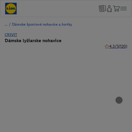
/
Dámske športové nohavice a šortky
CRIVIT
Dámske lyžiarske nohavice
4.3/5
(120)
4.3 z 5 hviezdi