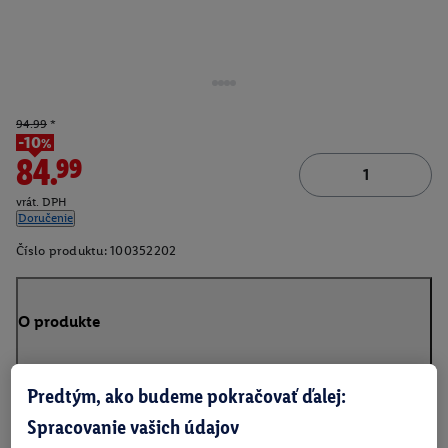
94.99
*
-10%
84.99
vrát. DPH
Doručenie
Číslo produktu:
100352202
O produkte
Predtým, ako budeme pokračovať ďalej:
Spracovanie vašich údajov
Na stiahnutie