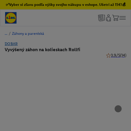
✅Vyber si zľavu podľa výšky svojho nákupu v eshope. Ušetri až 15€!💰
/
Záhony a pareniská
DOBAR
Vyvýšený záhon na kolieskach Rollfi
3.9/5
(14)
3.9 z 5 hviezd