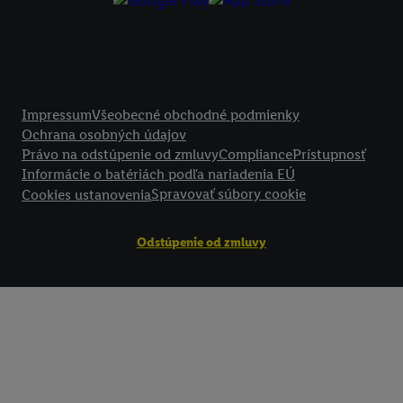
technológií. Kliknutím na "
Súhlasím
" vyjadríte súhlas so spracúvaním
vyššie uvedené účely. Ďalšie informácie vrátane informácií o dobe u
údajov a Vašom práve kedykoľvek odvolať súhlas s účinnosťou do bu
nájdete v našich
zásadách ochrany osobných údajov
.
Imprint nájdete 
Právne informácie
Impressum
Všeobecné obchodné podmienky
Ochrana osobných údajov
Právo na odstúpenie od zmluvy
Compliance
Prístupnosť
Informácie o batériách podľa nariadenia EÚ
Spravovať súbory cookie
Cookies ustanovenia
Odstúpenie od zmluvy