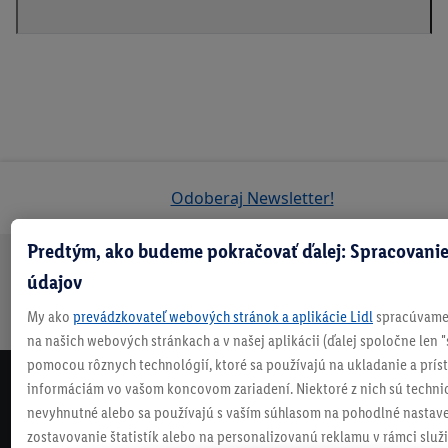
Odoberaj Newsletter!
Predtým, ako budeme pokračovať ďalej: Spracovanie
údajov
Doprava
30 dní na
Vrátenie
Každý
Bezpečný nákup
zadarmo
vrátenie
zadarmo
týždeň
My ako
prevádzkovateľ webových stránok a aplikácie Lidl
spracúvame 
nad 70 €¹
niečo nové
na našich webových stránkach a v našej aplikácii (ďalej spoločne len "
pomocou rôznych technológií, ktoré sa používajú na ukladanie a prís
informáciám vo vašom koncovom zariadení. Niektoré z nich sú techni
NEWSLETTER
nevyhnutné alebo sa používajú s vaším súhlasom na pohodlné nastave
NEZMEŠKAJ NAŠE AKCIE!
zostavovanie štatistík alebo na personalizovanú reklamu v rámci služi