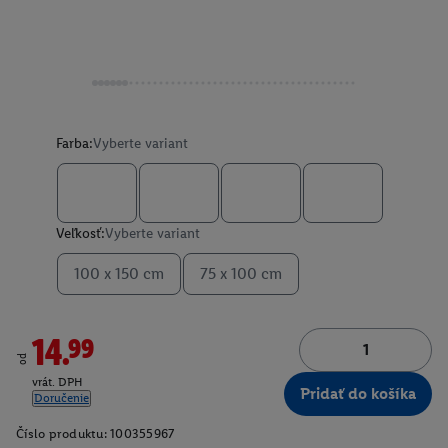
Farba:
Vyberte variant
Veľkosť:
Vyberte variant
100 x 150 cm
75 x 100 cm
14.99
od
vrát. DPH
Pridať do košíka
Doručenie
Číslo produktu:
100355967