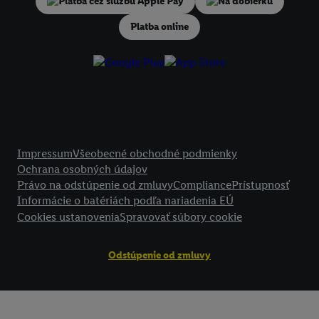
Na dobierku
V časti "
Prispôsobiť
" môžete povoliť jednotlivé účely a nájsť ďalšie in
podmienkach spracúvania osobných údajov.
Platba online
Kliknutím na možnosť "
Odmietnuť
" môžete povoliť iba používanie po
technológií. Kliknutím na "
Súhlasím
" vyjadríte súhlas so spracúvaním
vyššie uvedené účely. Ďalšie informácie vrátane informácií o dobe u
údajov a Vašom práve kedykoľvek odvolať súhlas s účinnosťou do bu
nájdete v našich
zásadách ochrany osobných údajov
.
Imprint nájdete 
Právne informácie
Impressum
Všeobecné obchodné podmienky
Ochrana osobných údajov
Právo na odstúpenie od zmluvy
Compliance
Prístupnosť
Informácie o batériách podľa nariadenia EÚ
Cookies ustanovenia
Spravovať súbory cookie
Odstúpenie od zmluvy