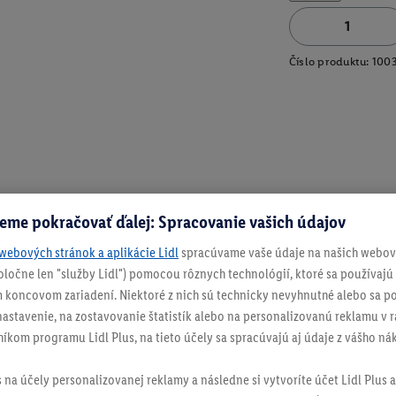
Číslo produktu:
100
eme pokračovať ďalej: Spracovanie vašich údajov
webových stránok a aplikácie Lidl
spracúvame vaše údaje na našich webový
spoločne len "služby Lidl") pomocou rôznych technológií, ktoré sa používajú
 koncovom zariadení. Niektoré z nich sú technicky nevyhnutné alebo sa po
stavenie, na zostavovanie štatistík alebo na personalizovanú reklamu v rá
níkom programu Lidl Plus, na tieto účely sa spracúvajú aj údaje z vášho n
s na účely personalizovanej reklamy a následne si vytvoríte účet Lidl Plus a