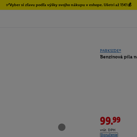
✅Vyber si zľavu podľa výšky svojho nákupu v eshope. Ušetri až 15€!💰
PARKSIDE®
Benzínová píla 
99.99
vrát. DPH
Doručenie