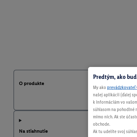
Predtým, ako bud
O produkte
My ako
prevádzkovateľ 
našej aplikácii (ďalej 
k informáciám vo vašom
súhlasom na pohodlné na
mimo nich. Ak ste účast
obchode.
Na stiahnutie
Ak tu udelíte svoj súhla