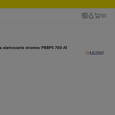
na ošetrovanie stromov PBBPS 700 A1
4.6/5
(62)
4.6 z 5 hviezdičiek