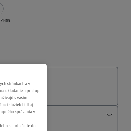
371498
ch stránkach a v
 na ukladanie a prístup
užívajú s vaším
mci služieb Lidl aj
ákupného správania v
lebo sa prihlásite do