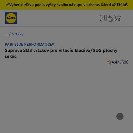
✅Vyber si zľavu podľa výšky svojho nákupu v eshope. Ušetri až 15€!💰
/
Vrtáky
PARKSIDE PERFORMANCE®
Súprava SDS vrtákov pre vŕtacie kladivá/SDS plochý
sekáč
4.4/5
(28)
4.4 z 5 hviezdi