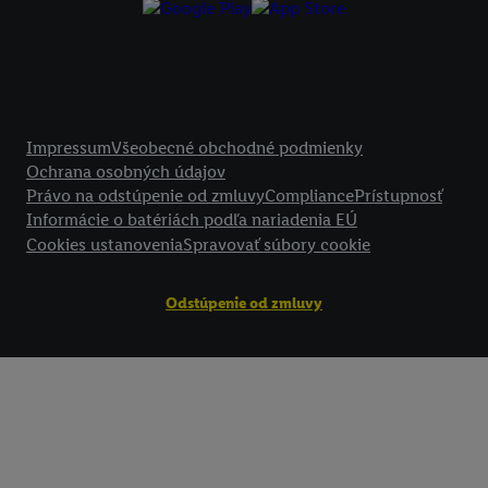
Kliknutím na možnosť "
Odmietnuť
" môžete povoliť iba používanie po
technológií. Kliknutím na "
Súhlasím
" vyjadríte súhlas so spracúvaním
vyššie uvedené účely. Ďalšie informácie vrátane informácií o dobe u
údajov a Vašom práve kedykoľvek odvolať súhlas s účinnosťou do bu
nájdete v našich
zásadách ochrany osobných údajov
.
Imprint nájdete 
Právne informácie
Impressum
Všeobecné obchodné podmienky
Ochrana osobných údajov
Právo na odstúpenie od zmluvy
Compliance
Prístupnosť
Informácie o batériách podľa nariadenia EÚ
Cookies ustanovenia
Spravovať súbory cookie
Odstúpenie od zmluvy