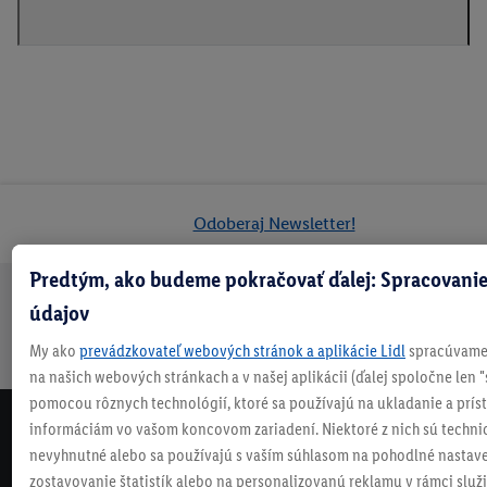
Odoberaj Newsletter!
Predtým, ako budeme pokračovať ďalej: Spracovanie
údajov
Doprava
30 dní na
Vrátenie
Každý
Bezpečný nákup
zadarmo
vrátenie
zadarmo
týždeň
My ako
prevádzkovateľ webových stránok a aplikácie Lidl
spracúvame 
nad 70 €¹
niečo nové
na našich webových stránkach a v našej aplikácii (ďalej spoločne len "
pomocou rôznych technológií, ktoré sa používajú na ukladanie a prís
informáciám vo vašom koncovom zariadení. Niektoré z nich sú techni
NEWSLETTER
nevyhnutné alebo sa používajú s vaším súhlasom na pohodlné nastave
NEZMEŠKAJ NAŠE AKCIE!
zostavovanie štatistík alebo na personalizovanú reklamu v rámci služi