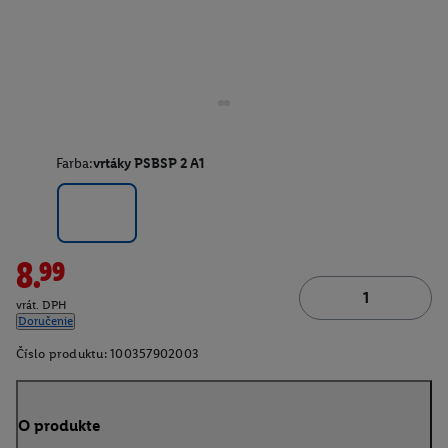
Farba:
vrtáky PSBSP 2 A1
8.99
vrát. DPH
Doručenie
Číslo produktu:
100357902003
O produkte