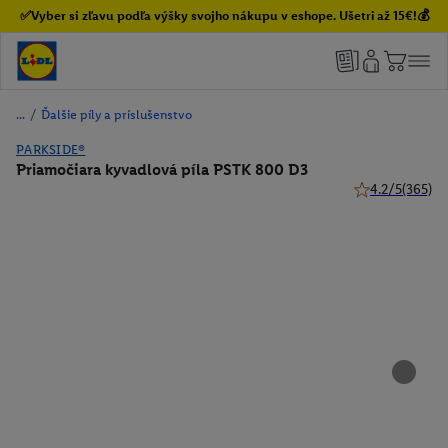
✅Vyber si zľavu podľa výšky svojho nákupu v eshope. Ušetri až 15€!💰
/
Ďalšie píly a príslušenstvo
PARKSIDE®
Priamočiara kyvadlová píla PSTK 800 D3
4.2/5
(365)
4.2 z 5 hviezdi