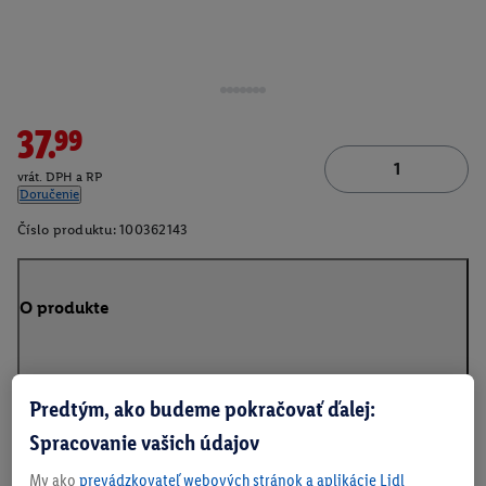
37.99
vrát. DPH a RP
Doručenie
Číslo produktu:
100362143
O produkte
Predtým, ako budeme pokračovať ďalej:
Na stiahnutie
Spracovanie vašich údajov
My ako
prevádzkovateľ webových stránok a aplikácie Lidl