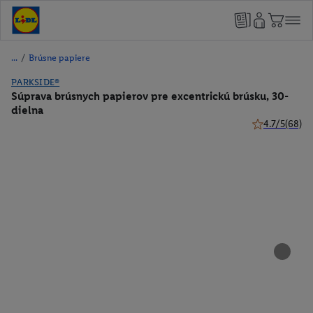
/
Brúsne papiere
PARKSIDE®
Súprava brúsnych papierov pre excentrickú brúsku, 30-
dielna
4.7/5
(68)
4.7 z 5 hviezd