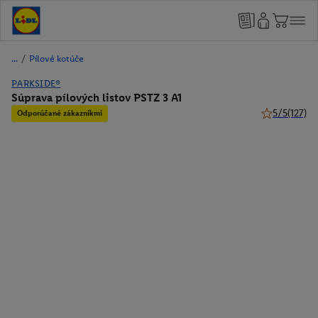
/
Pílové kotúče
PARKSIDE®
Súprava pílových listov PSTZ 3 A1
5/5
(127)
Odporúčané zákazníkmi
5 z 5 hviezdi