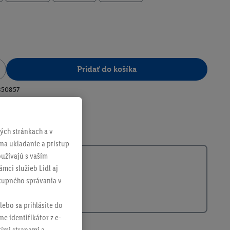
Pridať do košíka
350857
ch stránkach a v
 na ukladanie a prístup
užívajú s vaším
mci služieb Lidl aj
ákupného správania v
lebo sa prihlásite do
ne identifikátor z e-
tími stranami a