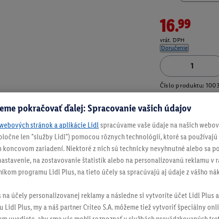
16.99
vrát. DPH
Doručenie
Číslo produktu:
100
eme pokračovať ďalej: Spracovanie vašich údajov
webových stránok a aplikácie Lidl
spracúvame vaše údaje na našich webový
spoločne len "služby Lidl") pomocou rôznych technológií, ktoré sa používajú
 koncovom zariadení. Niektoré z nich sú technicky nevyhnutné alebo sa po
stavenie, na zostavovanie štatistík alebo na personalizovanú reklamu v rá
níkom programu Lidl Plus, na tieto účely sa spracúvajú aj údaje z vášho n
s na účely personalizovanej reklamy a následne si vytvoríte účet Lidl Plus a
 Lidl Plus, my a náš partner Criteo S.A. môžeme tiež vytvoriť špeciálny onli
tam uvediete, aby sme vás mohli rozpoznať v službách prevádzkovaných tre