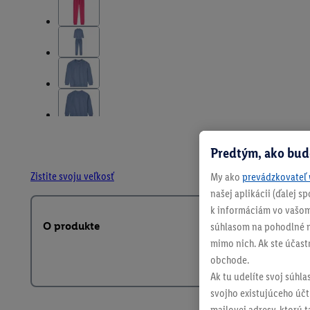
Predtým, ako bud
Zistite svoju veľkosť
My ako
prevádzkovateľ 
našej aplikácii (ďalej 
k informáciám vo vašom
O produkte
súhlasom na pohodlné na
mimo nich. Ak ste účast
obchode.
Ak tu udelíte svoj súhla
svojho existujúceho účtu
mailovej adresy, ktorú 