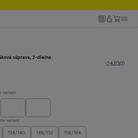
ková súprava, 2-dielna
4.7/5
(7)
4.7 z 5 hviezdičie
e variant
te variant
134/140
146/152
158/164