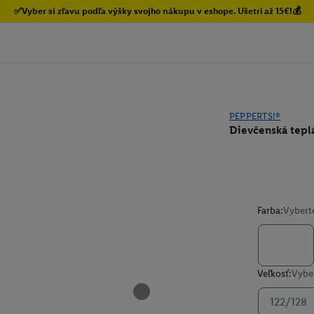
✅Vyber si zľavu podľa výšky svojho nákupu v eshope. Ušetri až 15€!💰
PEPPERTS!®
Dievčenská teplá
Farba:
Vybert
Veľkosť:
Vyber
122/128