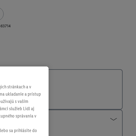
363714
ch stránkach a v
 na ukladanie a prístup
užívajú s vaším
mci služieb Lidl aj
ákupného správania v
lebo sa prihlásite do