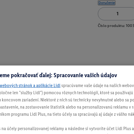
Doručenie
Číslo produktu:
100
eme pokračovať ďalej: Spracovanie vašich údajov
webových stránok a aplikácie Lidl
spracúvame vaše údaje na našich webový
spoločne len "služby Lidl") pomocou rôznych technológií, ktoré sa používajú
 koncovom zariadení. Niektoré z nich sú technicky nevyhnutné alebo sa po
stavenie, na zostavovanie štatistík alebo na personalizovanú reklamu v rá
níkom programu Lidl Plus, na tieto účely sa spracúvajú aj údaje z vášho n
s na účely personalizovanej reklamy a následne si vytvoríte účet Lidl Plus a