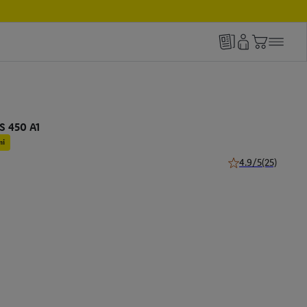
S 450 A1
mi
4.9/5
(25)
4.9 z 5 hviezdičiek