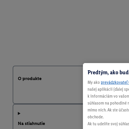
Predtým, ako bud
O produkte
My ako
prevádzkovateľ 
našej aplikácii (ďalej 
k informáciám vo vašom
súhlasom na pohodlné na
mimo nich. Ak ste účast
obchode.
Na stiahnutie
Ak tu udelíte svoj súhla