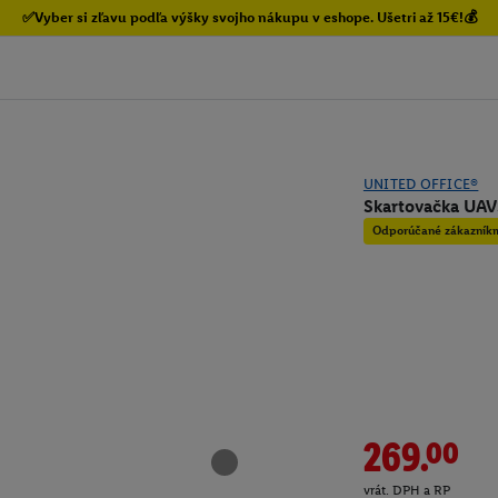
✅Vyber si zľavu podľa výšky svojho nákupu v eshope. Ušetri až 15€!💰
UNITED OFFICE®
Skartovačka UAV
Odporúčané zákazník
269.00
vrát. DPH a RP